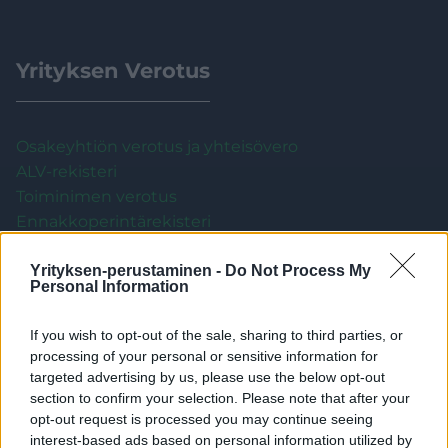
Yrityksen Verotus
Osakeyhtiön verotus ja yhteisövero
ALV-rekisteri
Toiminimen verotus
Ennakkoperintärekisteri
Yrittäjän ennakkovero – näin toiminimi ja
Yrityksen-perustaminen -
Do Not Process My
osakeyhtiö maksavat tuloksestaan veroa etukäteen
Personal Information
Arvonlisävero
Palkkaa vai osinkoa: miten yrittäjä voi nostaa rahaa
If you wish to opt-out of the sale, sharing to third parties, or
osakeyhtiöstään?
processing of your personal or sensitive information for
ALV-muutos 2026: alennettu verokanta laskee 14
targeted advertising by us, please use the below opt-out
%:sta 13,5 %:iin
section to confirm your selection. Please note that after your
opt-out request is processed you may continue seeing
interest-based ads based on personal information utilized by
Kaikki artikkelit