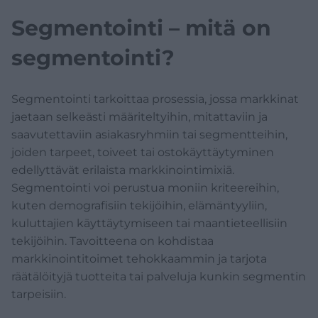
Verotus
Segmentointi – mitä on
segmentointi?
Vakuutukset
Segmentointi tarkoittaa prosessia, jossa markkinat
Rahoitus
jaetaan selkeästi määriteltyihin, mitattaviin ja
saavutettaviin asiakasryhmiin tai segmentteihin,
joiden tarpeet, toiveet tai ostokäyttäytyminen
edellyttävät erilaista markkinointimixiä.
Segmentointi voi perustua moniin kriteereihin,
kuten demografisiin tekijöihin, elämäntyyliin,
kuluttajien käyttäytymiseen tai maantieteellisiin
tekijöihin. Tavoitteena on kohdistaa
markkinointitoimet tehokkaammin ja tarjota
räätälöityjä tuotteita tai palveluja kunkin segmentin
tarpeisiin.