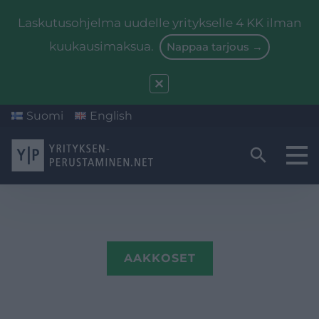
Laskutusohjelma uudelle yritykselle 4 KK ilman
kuukausimaksua.
Nappaa tarjous →
Suomi
English
Yritysmuodon valinta
Valmistautuminen
Starttiraha
AAKKOSET
Kirjanpito