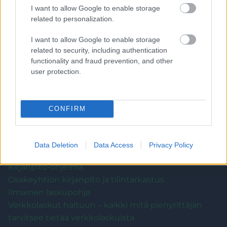
I want to allow Google to enable storage
Kaikki artikkelit
related to personalization.
I want to allow Google to enable storage
related to security, including authentication
functionality and fraud prevention, and other
Kirjanpito
user protection.
Toiminimen laskutus
CONFIRM
Toiminimen kirjanpito itse
Kirjanpidon tosite
Kirjanpitäjän valinta – 10 tärppiä yksinyrittäjälle
Data Deletion
Data Access
Privacy Policy
kirjanpidon ulkoistamiseen
Kirjanpito-ohjelma
Osakeyhtiön kirjanpito ja tilintarkastus
Ilmainen laskupohja
Verkkolaskut haltuun – kaikki mitä pienyrittäjän
tarvitsee tietää verkkolaskuista