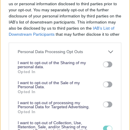
us or personal information disclosed to third parties prior to
your opt-out. You may separately opt-out of the further
disclosure of your personal information by third parties on the
IAB’s list of downstream participants. This information may
also be disclosed by us to third parties on the
IAB’s List of
Yritysmuodot
Downstream Participants
that may further disclose it to other
third parties.
Please note that this website/app uses one or more Google
Personal Data Processing Opt Outs
Sivutoiminen yrittäjä
services and may gather and store information including but
Yhdistyksen perustaminen mielessä? Ainakin nämä
not limited to your visit or usage behaviour. You may click to
I want to opt-out of the Sharing of my
personal data.
asiat on hyvä tietää ensin
grant or deny consent to Google and its third-party tags to
Opted In
Avoin yhtiö – miten avoin yhtiö perustetaan?
use your data for below specified purposes in below Google
consent section.
Kommandiittiyhtiö ja sen perustaminen
I want to opt-out of the Sale of my
Personal Data.
Osuuskunnan perustaminen
Opted In
Kevytyrittäjyys
I want to opt-out of processing my
Toiminimen perustaminen
Personal Data for Targeted Advertising.
Osakeyhtiön perustaminen
Opted In
I want to opt-out of Collection, Use,
Kaikki artikkelit
Retention, Sale, and/or Sharing of my