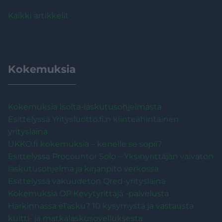
Kaikki artikkelit
Kokemuksia
Kokemuksia Isolta-laskutusohjelmasta
Esittelyssä Yritysluotto.fi:n kiinteähintainen
yrityslaina
UKKO.fi kokemuksia – kenelle se sopii?
Esittelyssä Procountor Solo – Yksinyrittäjän vaivaton
laskutusohjelma ja kirjanpito verkossa
Esittelyssä vakuudeton Qred-yrityslaina
Kokemuksia OP Kevytyrittäjä -palvelusta
Harkinnassa eTasku? 10 kysymystä ja vastausta
kuitti- ja matkalaskusovelluksesta