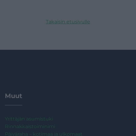
Takaisin etusivulle
Muut
Yrittäjän asumistuki
Rinnakkaistoiminimi
Päiväraha – kotimaa ja ulkomaat