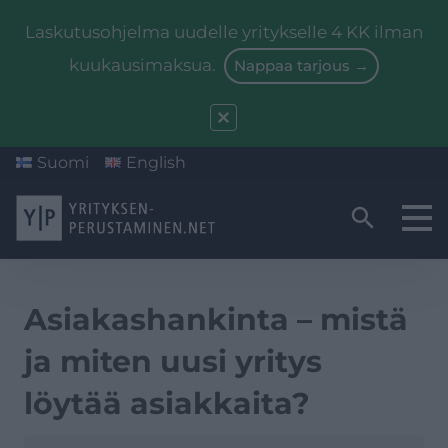
Laskutusohjelma uudelle yritykselle 4 KK ilman
kuukausimaksua.
Nappaa tarjous →
Suomi
English
Yritysmuodon valinta
Valmistautuminen
Asiakashankinta – mistä
Starttiraha
ja miten uusi yritys
Kirjanpito
löytää asiakkaita?