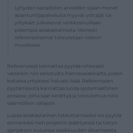
Lyhyiden sanallisten arvioiden sijaan monet
asiantuntijapalveluita myyvät yrittäjät tai
yritykset julkaisevat verkkosivuillaan
pidempiä asiakastarinoita. Monesti
referenssitarinat toteutetaan videon
muodossa.
Referenssejä kannattaa pyytää rohkeasti
varsinkin niin sanotuilta ihanneasiakkailta, joiden
kaltaisia yrityksesi haluaisi lisää. Referenssien
pyytämisestä kannattaa luoda systemaattinen
prosessi, jotta saat kerättyä ja toteutettua niitä
säännöllisin väliajoin.
Lupaa asiakastarinan toteuttamiseksi voi pyytää
esimerkiksi heti projektin päättyessä tai tietyn
ajanjakson kuluessa asiakkuuden alkamisesta.