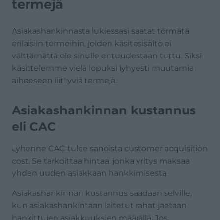
termejä
Asiakashankinnasta lukiessasi saatat törmätä
erilaisiin termeihin, joiden käsitesisältö ei
välttämättä ole sinulle entuudestaan tuttu. Siksi
käsittelemme vielä lopuksi lyhyesti muutamia
aiheeseen liittyviä termejä.
Asiakashankinnan kustannus
eli CAC
Lyhenne CAC tulee sanoista customer acquisition
cost. Se tarkoittaa hintaa, jonka yritys maksaa
yhden uuden asiakkaan hankkimisesta.
Asiakashankinnan kustannus saadaan selville,
kun asiakashankintaan laitetut rahat jaetaan
hankittujen asiakkuuksien määrällä. Jos