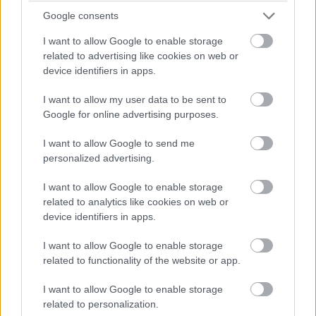
Hyvä nyrkkisääntö on, että jokaiselle tärkeälle
Google consents
tuotteelle tai palvelulle luotaisiin oma alasivunsa.
I want to allow Google to enable storage
Jos esimerkiksi remonttifirma tekee sekä
related to advertising like cookies on web or
kylpyhuone- että saunaremontteja, molemmille
device identifiers in apps.
palveluille tulisi tehdä oma yksittäinen sivunsa
I want to allow my user data to be sent to
sivustolle.
Google for online advertising purposes.
Kaikkien tuotteiden tai palveluiden
I want to allow Google to send me
listaaminen samalle sivulle ranskalaisilla
personalized advertising.
viivoilla ei ole optimaalisin ratkaisu
I want to allow Google to enable storage
hakukonenäkyvyyttä ajatellen, jos yritys
related to analytics like cookies on web or
haluaa löytyä Googlesta muillakin
device identifiers in apps.
hakusanoilla kuin yrityksen nimellä.
I want to allow Google to enable storage
related to functionality of the website or app.
Uuden verkkosivuston nouseminen Google-
I want to allow Google to enable storage
hakutulosten kärkisijoille halutuilla avainsanoilla
related to personalization.
voi viedä aikaa, jos kilpailutilanne on kova.