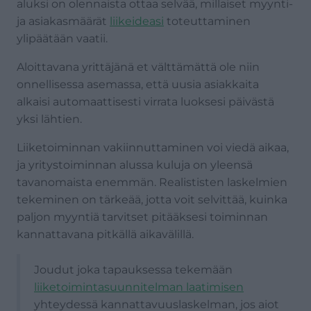
aluksi on olennaista ottaa selvää, millaiset myynti-
ja asiakasmäärät
liikeideasi
toteuttaminen
ylipäätään vaatii.
Aloittavana yrittäjänä et välttämättä ole niin
onnellisessa asemassa, että uusia asiakkaita
alkaisi automaattisesti virrata luoksesi päivästä
yksi lähtien.
Liiketoiminnan vakiinnuttaminen voi viedä aikaa,
ja yritystoiminnan alussa kuluja on yleensä
tavanomaista enemmän. Realististen laskelmien
tekeminen on tärkeää, jotta voit selvittää, kuinka
paljon myyntiä tarvitset pitääksesi toiminnan
kannattavana pitkällä aikavälillä.
Joudut joka tapauksessa tekemään
liiketoimintasuunnitelman laatimisen
yhteydessä kannattavuuslaskelman, jos aiot