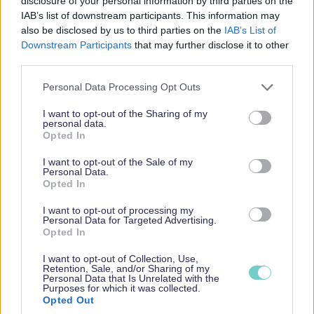
disclosure of your personal information by third parties on the
asiakkaasi etsivät tarjoamiasi tuotteita tai
IAB’s list of downstream participants. This information may
palveluita.
also be disclosed by us to third parties on the
IAB’s List of
Sivusto on responsiivinen, eli se toimii ja
Downstream Participants
that may further disclose it to other
third parties.
näyttää hyvältä niin tietokoneella kuin
mobiililaitteilla.
Please note that this website/app uses one or more Google
Personal Data Processing Opt Outs
services and may gather and store information including but
Sivusto on riittävän nopea.
not limited to your visit or usage behaviour. You may click to
I want to opt-out of the Sharing of my
personal data.
Sivusto on rakennettu teknisesti oikein, eli
grant or deny consent to Google and its third-party tags to
Opted In
Google pystyy indeksoimaan sen ja
use your data for below specified purposes in below Google
consent section.
ymmärtämään helposti sen sisällön.
I want to opt-out of the Sale of my
Personal Data.
Sivusto on Googlen silmissä uskottava.
Opted In
Tähän vaikuttavat monet asiat, kuten
I want to opt-out of processing my
esimerkiksi muilta luotettavilta sivustoilta
Personal Data for Targeted Advertising.
Opted In
tulevat linkit yrityksesi verkkosivuille.
I want to opt-out of Collection, Use,
Hakukonenäkyvyyteen vaikuttavia asioita on toki
Retention, Sale, and/or Sharing of my
Personal Data that Is Unrelated with the
paljon muitakin, mutta edellä mainitulla
Purposes for which it was collected.
listauksella päästään jo alkuun.
Opted Out