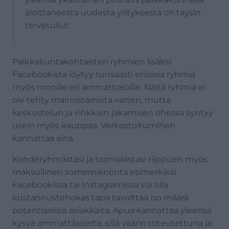
aloittaneesta uudesta yrityksestä on täysin
tervetullut.
Paikkakuntakohtaisten ryhmien lisäksi
Facebookista löytyy runsaasti erilaisia ryhmiä
myös monille eri ammattialoille. Näitä ryhmiä ei
ole tehty mainostamista varten, mutta
keskustelun ja vinkkien jakamisen ohessa syntyy
usein myös kauppaa. Verkostoituminen
kannattaa aina.
Kohderyhmästäsi ja toimialastasi riippuen myös
maksullinen somemainonta esimerkiksi
Facebookissa tai Instagramissa voi olla
kustannustehokas tapa tavoittaa iso määrä
potentiaalisia asiakkaita. Apua kannattaa yleensä
kysyä ammattilaiselta, sillä väärin toteutettuna ja