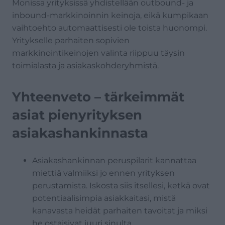
Monissa yrityksissä yhdistellään outbound- ja
inbound-markkinoinnin keinoja, eikä kumpikaan
vaihtoehto automaattisesti ole toista huonompi.
Yritykselle parhaiten sopivien
markkinointikeinojen valinta riippuu täysin
toimialasta ja asiakaskohderyhmistä.
Yhteenveto – tärkeimmät
asiat pienyrityksen
asiakashankinnasta
Asiakashankinnan peruspilarit kannattaa
miettiä valmiiksi jo ennen yrityksen
perustamista. Iskosta siis itsellesi, ketkä ovat
potentiaalisimpia asiakkaitasi, mistä
kanavasta heidät parhaiten tavoitat ja miksi
he ostaisivat juuri sinulta.