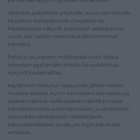
kannattaa tietysti myös kannustaa siihen.
Varsinkin paikallisille yrityksille, kuten ravintoloille
tai parturi-kampaamoille Googlessa tai
Facebookissa näkyvät positiiviset asiakasarviot
voivat olla todella merkittäviä liiketoiminnan
kannalta.
Pohdi jo etukäteen, millä tavalla voisit lähteä
helpoiten pyytämään arvioita tai suositteluja
nykyisiltä asiakkailtasi.
Käytännön toteutus riippuu toki jälleen kerran
monista asioista, kuten esimerkiksi toimialasta ja
asiakasmääristä. Isoilla asiakasmäärillä prosessi
kannattaa hoitaa automatisoidusti ja sähköisesti –
esimerkiksi sähköpostiin lähetettävän
palautelomakkeen avulla, jos myyt palveluita
verkossa.