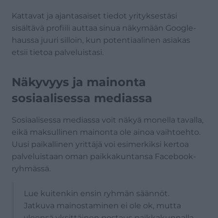
Kattavat ja ajantasaiset tiedot yrityksestäsi
sisältävä profiili auttaa sinua näkymään Google-
haussa juuri silloin, kun potentiaalinen asiakas
etsii tietoa palveluistasi.
Näkyvyys ja mainonta
sosiaalisessa mediassa
Sosiaalisessa mediassa voit näkyä monella tavalla,
eikä maksullinen mainonta ole ainoa vaihtoehto.
Uusi paikallinen yrittäjä voi esimerkiksi kertoa
palveluistaan oman paikkakuntansa Facebook-
ryhmässä.
Lue kuitenkin ensin ryhmän säännöt.
Jatkuva mainostaminen ei ole ok, mutta
yleensä yksittäinen postaus paikkakunnalla