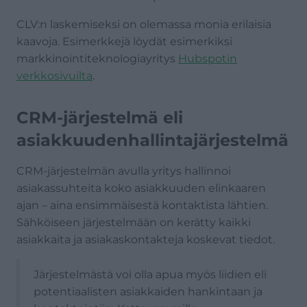
CLV:n laskemiseksi on olemassa monia erilaisia
kaavoja. Esimerkkejä löydät esimerkiksi
markkinointiteknologiayritys
Hubspotin
verkkosivuilta
.
CRM-järjestelmä eli
asiakkuudenhallintajärjestelmä
CRM-järjestelmän avulla yritys hallinnoi
asiakassuhteita koko asiakkuuden elinkaaren
ajan – aina ensimmäisestä kontaktista lähtien.
Sähköiseen järjestelmään on kerätty kaikki
asiakkaita ja asiakaskontakteja koskevat tiedot.
Järjestelmästä voi olla apua myös liidien eli
potentiaalisten asiakkaiden hankintaan ja