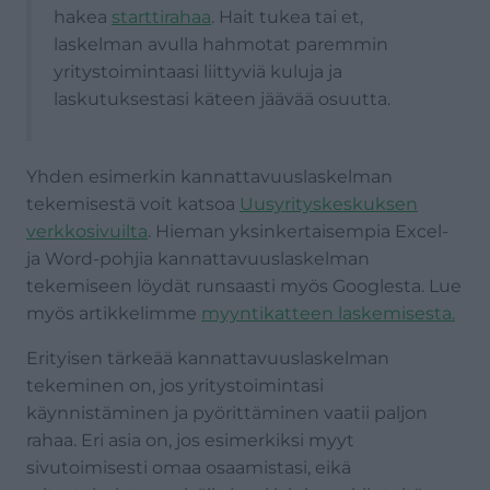
hakea
starttirahaa
. Hait tukea tai et,
laskelman avulla hahmotat paremmin
yritystoimintaasi liittyviä kuluja ja
laskutuksestasi käteen jäävää osuutta.
Yhden esimerkin kannattavuuslaskelman
tekemisestä voit katsoa
Uusyrityskeskuksen
verkkosivuilta
. Hieman yksinkertaisempia Excel-
ja Word-pohjia kannattavuuslaskelman
tekemiseen löydät runsaasti myös Googlesta. Lue
myös artikkelimme
myyntikatteen laskemisesta.
Erityisen tärkeää kannattavuuslaskelman
tekeminen on, jos yritystoimintasi
käynnistäminen ja pyörittäminen vaatii paljon
rahaa. Eri asia on, jos esimerkiksi myyt
sivutoimisesti omaa osaamistasi, eikä