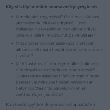
Käy siis läpi ainakin seuraavat kysymykset:
Kenelle olet myymässä? Ovatko asiakkaasi
yksityishenkilöitä vai yrityksiä? Entä
millainen on tyypillinen henkilö tai yritys,
joka voisi olla kiinnostunut palveluistasi?
Missä potentiaaliset asiakkaasi viettävät
aikaansa, eli mistä heidät todennäköisimmin
tavoitat?
Mitkä asiat ovat kohderyhmällesi kaikkein
tärkeimpiä ostopäätöksen tekemisessä?
Juoksevatko asiakkaasi halvimman hinnan
perässä vai mikä saa heidät valitsemaan
tietyn tuotteen tai palvelun monien
vaihtoehtojen joukosta?
Kun tiedät syyt kohderyhmäsi ostopäätösten