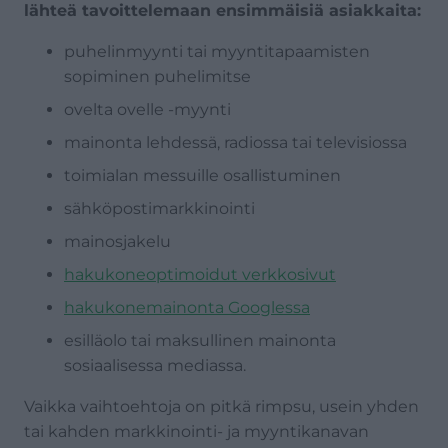
lähteä tavoittelemaan ensimmäisiä asiakkaita:
puhelinmyynti tai myyntitapaamisten
sopiminen puhelimitse
ovelta ovelle -myynti
mainonta lehdessä, radiossa tai televisiossa
toimialan messuille osallistuminen
sähköpostimarkkinointi
mainosjakelu
hakukoneoptimoidut verkkosivut
hakukonemainonta Googlessa
esilläolo tai maksullinen mainonta
sosiaalisessa mediassa.
Vaikka vaihtoehtoja on pitkä rimpsu, usein yhden
tai kahden markkinointi- ja myyntikanavan