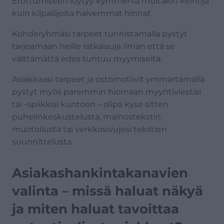
Erottumiseen löytyy kymmeniä muitakin keinoja
kuin kilpailijoita halvemmat hinnat.
Kohderyhmäsi tarpeet tunnistamalla pystyt
tarjoamaan heille ratkaisuja ilman että se
välttämättä edes tuntuu myymiseltä.
Asiakkaasi tarpeet ja ostomotiivit ymmärtämällä
pystyt myös paremmin hiomaan myyntiviestisi
tai -spiikkisi kuntoon – olipa kyse sitten
puhelinkeskustelusta, mainostekstin
muotoilusta tai verkkosivujesi tekstien
suunnittelusta.
Asiakashankintakanavien
valinta – missä haluat näkyä
ja miten haluat tavoittaa