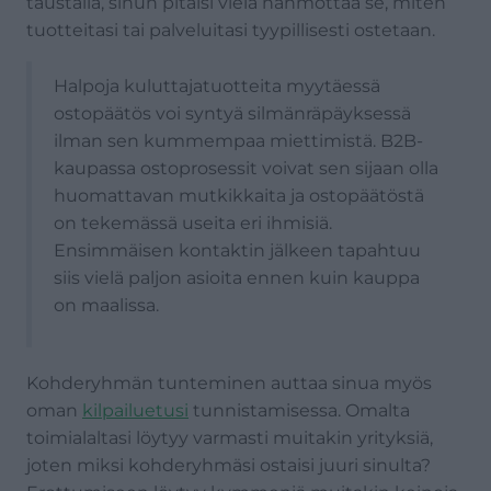
taustalla, sinun pitäisi vielä hahmottaa se, miten
tuotteitasi tai palveluitasi tyypillisesti ostetaan.
Halpoja kuluttajatuotteita myytäessä
ostopäätös voi syntyä silmänräpäyksessä
ilman sen kummempaa miettimistä. B2B-
kaupassa ostoprosessit voivat sen sijaan olla
huomattavan mutkikkaita ja ostopäätöstä
on tekemässä useita eri ihmisiä.
Ensimmäisen kontaktin jälkeen tapahtuu
siis vielä paljon asioita ennen kuin kauppa
on maalissa.
Kohderyhmän tunteminen auttaa sinua myös
oman
kilpailuetusi
tunnistamisessa. Omalta
toimialaltasi löytyy varmasti muitakin yrityksiä,
joten miksi kohderyhmäsi ostaisi juuri sinulta?