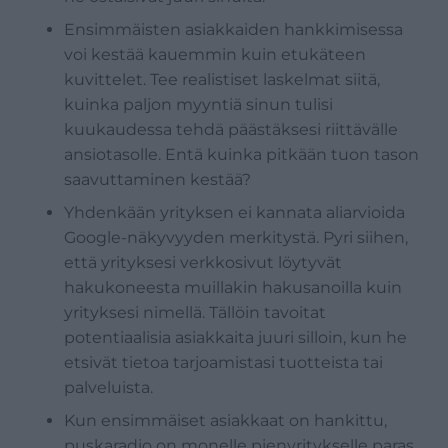
Ensimmäisten asiakkaiden hankkimisessa
voi kestää kauemmin kuin etukäteen
kuvittelet. Tee realistiset laskelmat siitä,
kuinka paljon myyntiä sinun tulisi
kuukaudessa tehdä päästäksesi riittävälle
ansiotasolle. Entä kuinka pitkään tuon tason
saavuttaminen kestää?
Yhdenkään yrityksen ei kannata aliarvioida
Google-näkyvyyden merkitystä. Pyri siihen,
että yrityksesi verkkosivut löytyvät
hakukoneesta muillakin hakusanoilla kuin
yrityksesi nimellä. Tällöin tavoitat
potentiaalisia asiakkaita juuri silloin, kun he
etsivät tietoa tarjoamistasi tuotteista tai
palveluista.
Kun ensimmäiset asiakkaat on hankittu,
puskaradio on monelle pienyritykselle paras