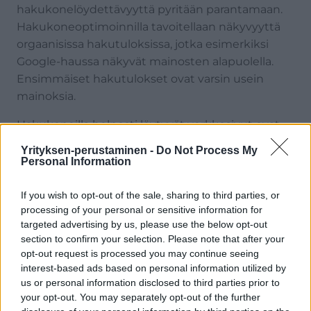
hakukonelöydettävyyttä pyritään parantamaan.
Hakukoneoptimoinnilla tavoitellaan näkyvyyttä
orgaanisissa hakutuloksissa, jotka esimerkiksi
Google-haussa näkyvät mainosten alapuolella.
Ensimmäiset hakutulokset ovat varsin usein
mainoksia.
Hakukoneilla helposti löytyvät verkkosivut ovat
tärkein asiakashankintakanava monelle
Yrityksen-perustaminen -
Do Not Process My
pienyritykselle. Hakukonelöydettävyyden
Personal Information
näkökulmasta ainakin seuraavat perusasiat olisi
hyvä huomioida verkkosivuja suunniteltaessa:
If you wish to opt-out of the sale, sharing to third parties, or
processing of your personal or sensitive information for
Sivuston sisältö on käyttäjälle aidosti
targeted advertising by us, please use the below opt-out
section to confirm your selection. Please note that after your
hyödyllistä, ja se tarjoaa vastauksen hakijan
opt-out request is processed you may continue seeing
tarpeeseen.
interest-based ads based on personal information utilized by
Sivujen otsikoissa ja sisällöissä käytetään
us or personal information disclosed to third parties prior to
niitä avainsanoja, joilla potentiaaliset
your opt-out. You may separately opt-out of the further