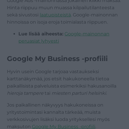
Google Ads -mainonnassa jokainen klikki maksaa.
Hinta riippuu muun muassa kilpailutilanteesta
sekä sivustosi
laatupisteistä
. Google-mainonnan
hinnoissa on isoja eroja toimialasta riippuen.
Lue lisää aiheesta:
Google-mainonnan
peruasiat lyhyesti
Google My Business -profiili
Hyvin usein Google tarjoaa vastaukseksi
karttanäkymää, jos etsit hakukoneella tietoa
paikallisista palveluista esimerkiksi hakusanoilla
hieroja tampere
tai
miesten parturi helsinki
.
Jos paikallinen näkyvyys hakukoneissa on
yritystoimintasi kannalta tärkeää, muista
verkkosivujen lisäksi luoda yrityksellesi myös
maksuton
Google My Business -profiili
.