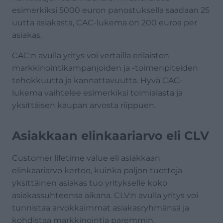
esimerkiksi 5000 euron panostuksella saadaan 25
uutta asiakasta, CAC-lukema on 200 euroa per
asiakas.
CAC:n avulla yritys voi vertailla erilaisten
markkinointikampanjoiden ja -toimenpiteiden
tehokkuutta ja kannattavuutta. Hyvä CAC-
lukema vaihtelee esimerkiksi toimialasta ja
yksittäisen kaupan arvosta riippuen.
Asiakkaan elinkaariarvo eli CLV
Customer lifetime value eli asiakkaan
elinkaariarvo kertoo, kuinka paljon tuottoja
yksittäinen asiakas tuo yritykselle koko
asiakassuhteensa aikana. CLV:n avulla yritys voi
tunnistaa arvokkaimmat asiakasryhmänsä ja
kohdistaa markkinointia paremmin.