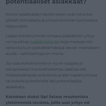
potentiaaliset asiakkaat?
Keinot asiakkaiden löytämiseen ovat totta kai
pitkälti toimialasta ja yritystoiminnan luonteesta
riippuvaisia.
Laajan kohderyhmän omaava paikallinen yritys
voi tavoittaa
markkinoinnilla
isoja massoja niin
verkosta kuin paikallislehdessä olevan mainoksen
avulla – vaihtoehtoja on monia.
Jos taas kohderyhmä on hyvin suppea ja
ostoprosessi monivaiheisempi, saattaa olla
mielekkäämpää verkostoitua alan tapahtumissa
tai soitella puhelimella läpi potentiaalisia
asiakkaita.
Katsotaan aluksi läpi listaus muutamista
yleisimmistä tavoista, joilla uusi yritys voi