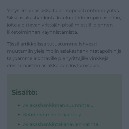
Yritys ilman asiakkaita on nopeasti entinen yritys.
Siksi asiakashankinta kuuluu tärkeimpiin asioihin,
joita aloittavan yrittäjän pitää miettiä jo ennen
liiketoiminnan käynnistämistä.
Tässä artikkelissa tutustumme lyhyesti
muutamiin yleisimpiin asiakashankintatapoihin ja
tarjoamme aloittaville pienyrittäjille vinkkejä
ensimmäisten asiakkaiden löytämiseksi.
Sisältö:
Asiakashankinnan suunnittelu
Kohderyhmän määrittely
Asiakashankintakanavien valinta