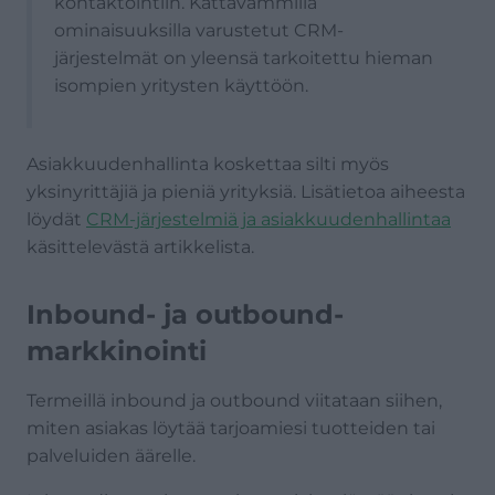
kontaktointiin. Kattavammilla
ominaisuuksilla varustetut CRM-
järjestelmät on yleensä tarkoitettu hieman
isompien yritysten käyttöön.
Asiakkuudenhallinta koskettaa silti myös
yksinyrittäjiä ja pieniä yrityksiä. Lisätietoa aiheesta
löydät
CRM-järjestelmiä ja asiakkuudenhallintaa
käsittelevästä artikkelista.
Inbound- ja outbound-
markkinointi
Termeillä inbound ja outbound viitataan siihen,
miten asiakas löytää tarjoamiesi tuotteiden tai
palveluiden äärelle.