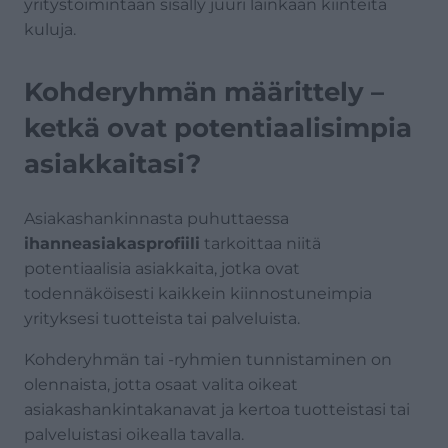
yritystoimintaan sisälly juuri lainkaan kiinteitä
kuluja.
Kohderyhmän määrittely –
ketkä ovat potentiaalisimpia
asiakkaitasi?
Asiakashankinnasta puhuttaessa
ihanneasiakasprofiili
tarkoittaa niitä
potentiaalisia asiakkaita, jotka ovat
todennäköisesti kaikkein kiinnostuneimpia
yrityksesi tuotteista tai palveluista.
Kohderyhmän tai -ryhmien tunnistaminen on
olennaista, jotta osaat valita oikeat
asiakashankintakanavat ja kertoa tuotteistasi tai
palveluistasi oikealla tavalla.