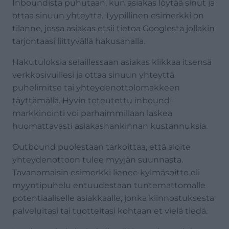
Inboundista puhutaan, kun asiakas löytää sinut ja
ottaa sinuun yhteyttä. Tyypillinen esimerkki on
tilanne, jossa asiakas etsii tietoa Googlesta jollakin
tarjontaasi liittyvällä hakusanalla.
Hakutuloksia selaillessaan asiakas klikkaa itsensä
verkkosivuillesi ja ottaa sinuun yhteyttä
puhelimitse tai yhteydenottolomakkeen
täyttämällä. Hyvin toteutettu inbound-
markkinointi voi parhaimmillaan laskea
huomattavasti asiakashankinnan kustannuksia.
Outbound puolestaan tarkoittaa, että aloite
yhteydenottoon tulee myyjän suunnasta.
Tavanomaisin esimerkki lienee kylmäsoitto eli
myyntipuhelu entuudestaan tuntemattomalle
potentiaaliselle asiakkaalle, jonka kiinnostuksesta
palveluitasi tai tuotteitasi kohtaan et vielä tiedä.