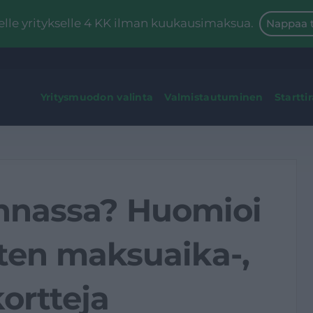
le yritykselle 4 KK ilman kuukausimaksua.
Nappaa t
Yritysmuodon valinta
Valmistautuminen
Startti
kinnassa? Huomioi
sten maksuaika-,
kortteja