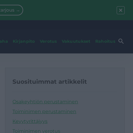
arjous →
raha
Kirjanpito
Verotus
Vakuutukset
Rahoitus
Suosituimmat artikkelit
Osakeyhtiön perustaminen
Toiminimen perustaminen
Kevytyrittäjyys
Toiminimen verotus