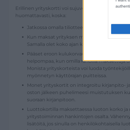
authenti
Erillinen yrityskortti voi sujuvoittaa
pienyrittäjän 
huomattavasti, koska:
Jatkossa omalla tiliotteella ei ole sekaisin 
Kun maksat yrityksen menot yrityskortilla, hu
Samalla olet koko ajan kartalla siitä, paljon
Pääset eroon kulukorvauksista, kun maksat ha
helpompaa, kun omilla rahoilla maksettuja ost
Monista yrityskorteista voi luoda työntekijöill
myönnetyn käyttörajan puitteissa.
Monet yrityskortit on integroitu kirjanpito- j
oston jälkeen puhelimeesi muistutuksen kui
suoraan kirjanpitoon.
Luottokortilla maksettaessa luoton korko ja
yritystoiminnan hankintojen osalta. Vähen
lisätöitä, jos sinulla on henkilökohtaisella luo