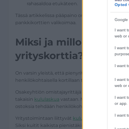
rahasaldoa etukäteen.
Opted 
Tässä artikkelissa pääpaino on maksuaika- ja luo
Google 
pankkikorttien valikoimaa.
I want t
web or d
Miksi ja milloin pienyr
I want t
yrityskorttia?
purpose
I want 
On varsin yleistä, että pienyrittäjät maksavat välil
I want t
henkilökohtaisella kortillaan tai käteisellä.
web or d
Osakeyhtiön omistajayrittäjä voi tällöin toimittaa 
I want t
takaisin
kululaskua
vastaan. Myöskään toiminimiyrittä
or app.
ostoksia tehdään henkilökohtaisella kortilla.
I want t
Yritystoimintaan liittyvät
kulut ovat kirjanpidoss
Siksi kuitit kaikista pienistäkin ostoista kannattaa
I want t