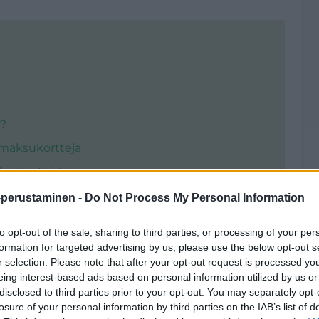
e?
 maksukortteja
aksukorteista
-perustaminen -
Do Not Process My Personal Information
to opt-out of the sale, sharing to third parties, or processing of your per
 miten yrityksen
formation for targeted advertising by us, please use the below opt-out s
r selection. Please note that after your opt-out request is processed y
ikakortti eroavat
eing interest-based ads based on personal information utilized by us or
disclosed to third parties prior to your opt-out. You may separately opt-
losure of your personal information by third parties on the IAB’s list of