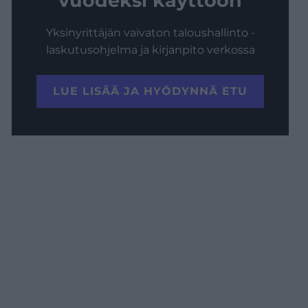
vuodeksi käyttöön
Yksinyrittäjän vaivaton taloushallinto -
laskutusohjelma ja kirjanpito verkossa
LUE LISÄÄ JA HYÖDYNNÄ ETU