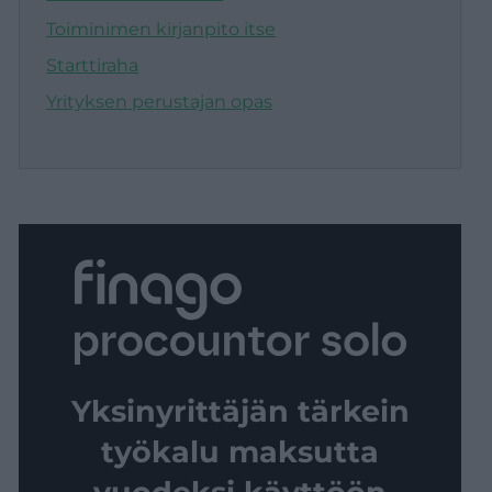
Toiminimen kirjanpito itse
Starttiraha
Yrityksen perustajan opas
Yksinyrittäjän tärkein
työkalu maksutta