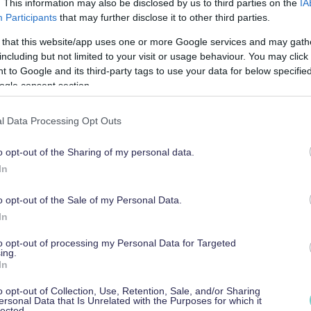
. This information may also be disclosed by us to third parties on the
IA
Participants
that may further disclose it to other third parties.
erkiksi maksuaikakortin ja luottokortin ero
 that this website/app uses one or more Google services and may gath
e.
including but not limited to your visit or usage behaviour. You may click 
 to Google and its third-party tags to use your data for below specifi
aisista maksukorteista
.
ogle consent section.
raha lähtee suoraan yrityksen tililtä.
l Data Processing Opt Outs
tot pienentävät yritykselle myönnetyn luoton
ta tulee yleensä kerran kuussa. Jos et maksa koko
o opt-out of the Sharing of my personal data.
ävä osuus luotosta alkaa kerryttää korkoa.
In
äyttäessäsi voit valita, maksatko yrityksen
o opt-out of the Sale of my Personal Data.
In
uva lasku on maksettava pois kerralla. Et voi
to opt-out of processing my Personal Data for Targeted
tokortilla. Moni yrittäjä kuitenkin käyttää myös
ing.
 koko luottokorttilasku maksetaan pois kerralla.
In
kertymään lainkaan.
o opt-out of Collection, Use, Retention, Sale, and/or Sharing
ersonal Data that Is Unrelated with the Purposes for which it
paid-ominaisuus
, jolloin kortille voi ladata
lected.