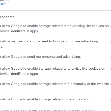
Out
ttokorteissa, mutta perkaamme lyhyesti läpi myös
consents
o allow Google to enable storage related to advertising like cookies on
evice identifiers in apps.
ittäjä tarvitsee
o allow my user data to be sent to Google for online advertising
s.
to allow Google to send me personalized advertising.
lä yritystoimintaan liittyviä pieniä kuluja omalla
o allow Google to enable storage related to analytics like cookies on
evice identifiers in apps.
ostokuitin kirjanpitäjälleen, ja yhtiö maksaa rahat
o allow Google to enable storage related to functionality of the website
jillä ei aina ole erillistä yrityskorttia, jolloin
o allow Google to enable storage related to personalization.
a vähennyskelpoisia
yritysmuodosta riippumatta.
 muistaa toimittaa kirjanpitäjälle.
o allow Google to enable storage related to security, including