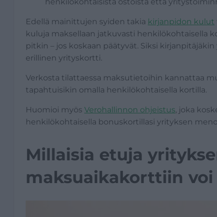
henkilökohtaisista ostoista että yritystoimi
Edellä mainittujen syiden takia
kirjanpidon kulut
kuluja maksellaan jatkuvasti henkilökohtaisella kort
pitkin – jos koskaan päätyvät. Siksi kirjanpitäjäkin 
erillinen yrityskortti.
Verkosta tilattaessa maksutietoihin kannattaa mu
tapahtuisikin omalla henkilökohtaisella kortilla.
Huomioi myös
Verohallinnon ohjeistus
, joka kos
henkilökohtaisella bonuskortillasi yrityksen menoja
Millaisia etuja yritykse
maksuaikakorttiin voi 