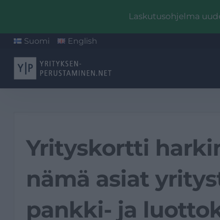
Laskutusohjelma uudel
Suomi
English
Yrityskortti har
nämä asiat yrity
pankki- ja luotto