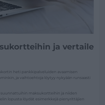
ukortteihin ja vertaile
ksukortin heti pankkipalveluiden avaamisen
minkin, ja vaihtoehtoja löytyy nykyään runsaasti
le suunnattuihin maksukortteihin ja niiden
elin lopusta löydät esimerkkejä pienyrittäjien