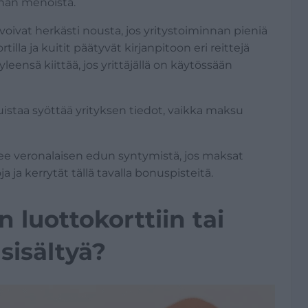
nnan menoista.
voivat herkästi nousta, jos yritystoiminnan pieniä
illa ja kuitit päätyvät kirjanpitoon eri reittejä
yleensä kiittää, jos yrittäjällä on käytössään
istaa syöttää yrityksen tiedot, vaikka maksu
kee veronalaisen edun syntymistä, jos maksat
 ja kerrytät tällä tavalla bonuspisteitä.
n luottokorttiin tai
sisältyä?