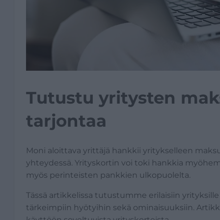
Tutustu yritysten maks
tarjontaa
Moni aloittava yrittäjä hankkii yritykselleen ma
yhteydessä. Yrityskortin voi toki hankkia myöhem
myös perinteisten pankkien ulkopuolelta.
Tässä artikkelissa tutustumme erilaisiin yrityksil
tärkeimpiin hyötyihin sekä ominaisuuksiin. Artikk
käyttöön soveltuvista yrityskorteista.