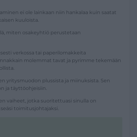
taminen ei ole lainkaan niin hankalaa kuin saatat
kaisen kuuloista.
llä, miten osakeyhtiö perustetaan
sesti verkossa tai paperilomakkeita
sa rinnakkain molemmat tavat ja pyrimme tekemään
lista.
en yritysmuodon plussista ja miinuksista. Sen
 ja täyttöohjeisiin.
vaiheet, jotka suoritettuasi sinulla on
tseäsi toimitusjohtajaksi.