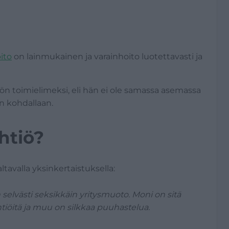
ito
on lainmukainen ja varainhoito luotettavasti ja
iön toimielimeksi, eli hän ei ole samassa asemassa
en kohdallaan.
htiö?
tavalla yksinkertaistuksella:
 selvästi seksikkäin yritysmuoto. Moni on sitä
yhtiöitä ja muu on silkkaa puuhastelua.