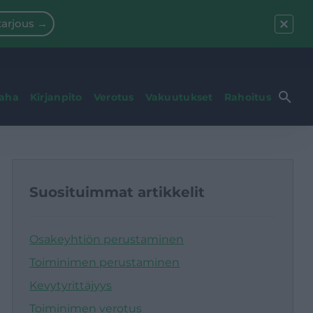
arjous →
raha
Kirjanpito
Verotus
Vakuutukset
Rahoitus
Suosituimmat artikkelit
Osakeyhtiön perustaminen
Toiminimen perustaminen
Kevytyrittäjyys
Toiminimen verotus