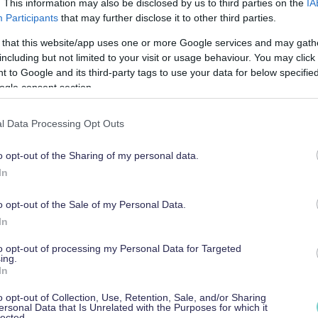
. This information may also be disclosed by us to third parties on the
IA
ossa osakkeenomistajat ovat lähtökohtaisesti
Participants
that may further disclose it to other third parties.
n pääomalla.
 that this website/app uses one or more Google services and may gath
including but not limited to your visit or usage behaviour. You may click 
määräosiin eli osakkeisiin. Siirtokelpoisuus
 to Google and its third-party tags to use your data for below specifi
istajalla on oikeus vapaasti siirtää
ogle consent section.
ollekulle toiselle ilman yhtiön tai muiden
l Data Processing Opt Outs
merkiksi myymällä tai lahjoittamalla.
o opt-out of the Sharing of my personal data.
In
kin tehdä esimerkiksi yhtiöjärjestyksessä
sakkaiden yhteinen osakassopimus.
o opt-out of the Sale of my Personal Data.
In
to opt-out of processing my Personal Data for Targeted
n toiminnasta rajoitettu vastuu. Tämä tarkoittaa,
ing.
ti vastuussa yhtiön toiminnasta ja veloista, vaan
In
at ovat siis erilliset sen omistajien varoista.
o opt-out of Collection, Use, Retention, Sale, and/or Sharing
ersonal Data that Is Unrelated with the Purposes for which it
ten kykene suorittamaan velvoitteitaan, eivät sen
lected.