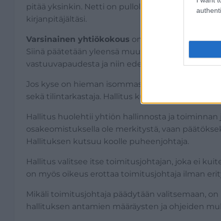
pitää yksinkin. Netti on pullollaan erilaisia
pöytäkir
authenti
kirjanpitäjältäsi.
Varsinainen yhtiökokous
on pidettävä kuuden k
Siinä päätetään yleensä muun muassa tilinpäätök
vastuuvapaudesta ja niin edelleen.
Jos kyse on hieman isommasta yrityksestä, kokou
sekä tilintarkastaja. Hallitus kutsuu yhtiökokouks
Hallitus huolehtii yhtiön hallinnosta ja toiminnan
osakeomistuksella ole merkitystä, vaan päätöks
Hallituksen kutsuu koolle puheenjohtaja.
Hallitus valitsee itse toimitusjohtajan, joka ei ku
on myös oikeus erottaa toimitusjohtaja ilman erity
Mikäli toimitusjohtaja päädytään valitsemaan, on
hallituksen antamien määräysten ja ohjeiden muka