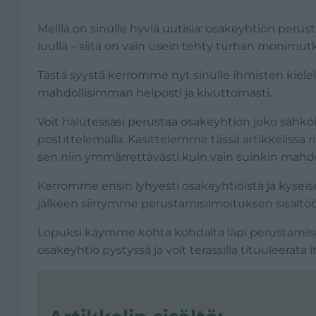
Meillä on sinulle hyviä uutisia: osakeyhtiön perus
luulla – siitä on vain usein tehty turhan monimut
Tästä syystä kerromme nyt sinulle ihmisten kiele
mahdollisimman helposti ja kivuttomasti.
Voit halutessasi perustaa osakeyhtiön joko sähköi
postittelemalla. Käsittelemme tässä artikkelis
sen niin ymmärrettävästi kuin vain suinkin mahdol
Kerromme ensin lyhyesti osakeyhtiöistä ja kyseis
jälkeen siirrymme perustamisilmoituksen sisältöön
Lopuksi käymme kohta kohdalta läpi perustamisen 
osakeyhtiö pystyssä ja voit terassilla tituuleerata i