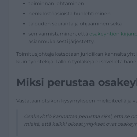
toiminnan johtaminen
henkilöstöasioista huolehtiminen
talouden seuranta ja ohjaaminen sekä
sen varmistaminen, että
osakeyhtiön kirjanp
asianmukaisesti järjestetty.
Toimitusjohtaja katsotaan juridiikan kannalta yht
kuin työntekijä. Tällöin työlakeja ei sovelleta hän
Miksi perustaa osakey
Vastataan otsikon kysymykseen mielipiteellä ja val
Osakeyhtiö kannattaa perustaa siksi, että se on
mieltä, että kaikki oikeat yritykset ovat osake