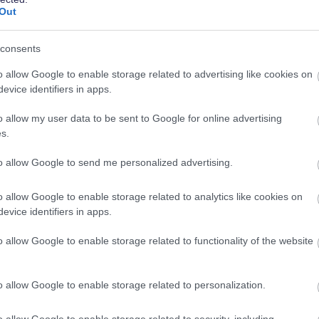
Out
eloista henkilökohtaisilla varoillaan. He voivat
n tekevät toki sellaiset sitoumukset –
consents
mennyt henkilökohtaisesti takaamaan.
o allow Google to enable storage related to advertising like cookies on
 2500 euroa. Vuoden 2019 heinäkuusta lähtien
evice identifiers in apps.
e vaadittu lakisääteistä minimialkupääomaa.
o allow my user data to be sent to Google for online advertising
s.
to allow Google to send me personalized advertising.
 muun muassa
o allow Google to enable storage related to analytics like cookies on
evice identifiers in apps.
o allow Google to enable storage related to functionality of the website
myös hallintoneuvosto.
o allow Google to enable storage related to personalization.
okous, jonka voi yhden ihmisen osakeyhtiössä
o allow Google to enable storage related to security, including