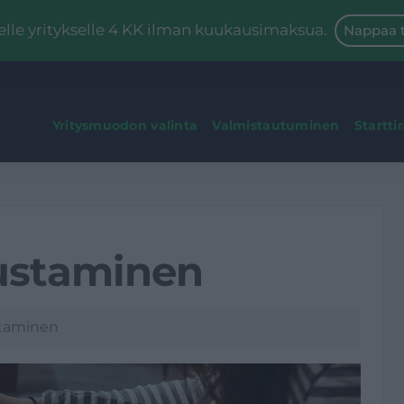
le yritykselle 4 KK ilman kuukausimaksua.
Nappaa t
Yritysmuodon valinta
Valmistautuminen
Startti
ustaminen
taminen