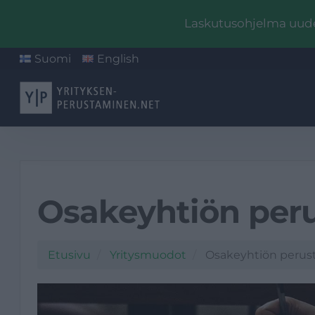
Laskutusohjelma uudel
Suomi
English
Osakeyhtiön per
Etusivu
Yritysmuodot
Osakeyhtiön perus