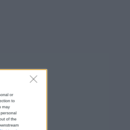
sonal or
ection to
ou may
 personal
out of the
 downstream