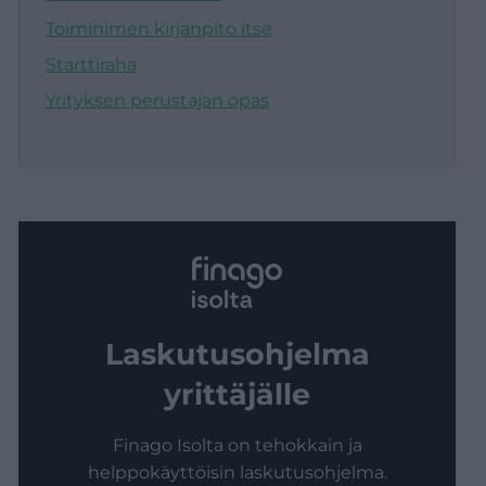
Toiminimen kirjanpito itse
Starttiraha
Yrityksen perustajan opas
Laskutusohjelma
yrittäjälle
Finago Isolta on tehokkain ja
helppokäyttöisin laskutusohjelma.