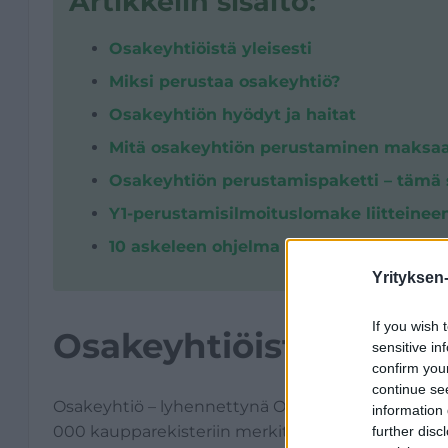
Artikkelin sisältö:
Osakeyhtiöistä yleisesti
Miksi perustaa osakeyhtiö?
Osakeyhtiön hyödyt ja haitat
Mitä osakeyhtiön perustaminen maksa
Osakeyhtiön perustamispaketti – tämä s
Y1-perustamisilmoituslomake liitteineen
10 askeleen ohjelma osakeyhtiön perus
Yrityksen
If you wish 
Osakeyhtiöistä yleises
sensitive in
confirm you
continue se
Osakeyhtiö – lyhennettynä Oy – on yleisin Suom
information 
000 kaupparekisteriin merkittyä osakeyhtiötä.
further disc