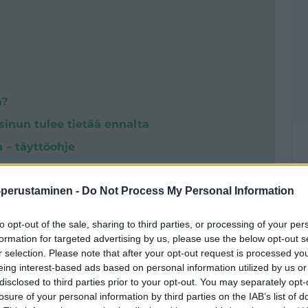
a?
inun tulee tietää ennalta
 – täyttöohje
tamiseen
-perustaminen -
Do Not Process My Personal Information
to opt-out of the sale, sharing to third parties, or processing of your per
ti
formation for targeted advertising by us, please use the below opt-out s
r selection. Please note that after your opt-out request is processed y
eing interest-based ads based on personal information utilized by us or
essa käytetty yritysmuoto. Suomessa on noin 300
disclosed to third parties prior to your opt-out. You may separately opt-
losure of your personal information by third parties on the IAB’s list of