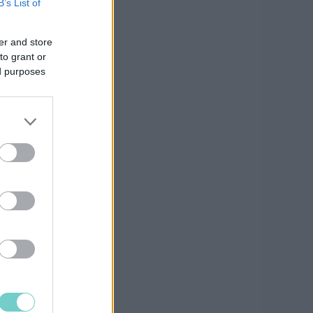
B’s List of
er and store
to grant or
ed purposes