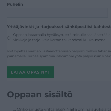
Puhelin
Yrittäjävinkit ja -tarjoukset sähköpostiisi kahdes
Oppaan lataamalla hyväksyn, että minulle saa lähettää aloit
vinkkejä ja tarjouksia kerran tai kahdesti kuukaudessa.
Voit lopettaa viestien vastaanottamisen helposti milloin tahans
painamalla. Turhaa spämmiä inhoamme yhtä paljon kuin sinäk
Oppaan sisältö
Onko sinusta yrittäjäksi? Näitä ominaisuuksia ta