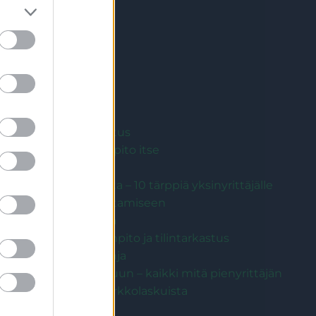
Kaikki artikkelit
Kirjanpito
Toiminimen laskutus
Toiminimen kirjanpito itse
Kirjanpidon tosite
Kirjanpitäjän valinta – 10 tärppiä yksinyrittäjälle
kirjanpidon ulkoistamiseen
Kirjanpito-ohjelma
Osakeyhtiön kirjanpito ja tilintarkastus
Ilmainen laskupohja
Verkkolaskut haltuun – kaikki mitä pienyrittäjän
tarvitsee tietää verkkolaskuista