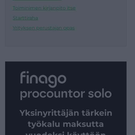
Toiminimen kirjanpito itse
Starttiraha
Yrityksen perustajan opas
Yksinyrittäjän tärkein
työkalu maksutta