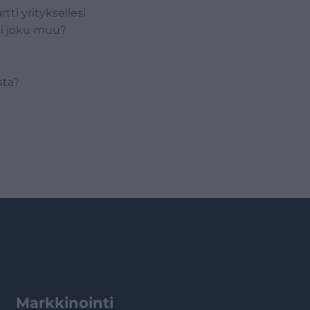
tti yrityksellesi
ai joku muu?
sta?
Markkinointi