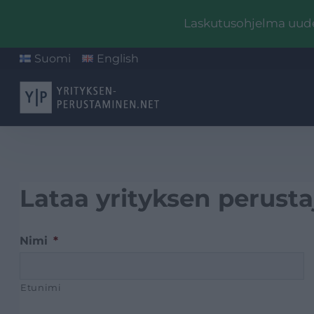
Laskutusohjelma uudel
Suomi
English
Lataa yrityksen perust
Nimi
*
Etunimi