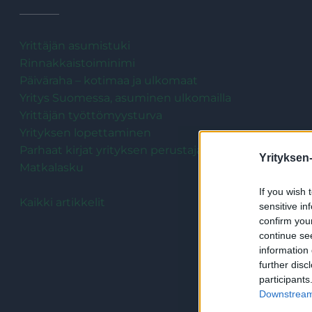
Yrittäjän asumistuki
Rinnakkaistoiminimi
Päiväraha – kotimaa ja ulkomaat
Yritys Suomessa, asuminen ulkomailla
Yrittäjän työttömyysturva
Yrityksen lopettaminen
Parhaat kirjat yrityksen perustajalle
Yrityksen
Matkalasku
If you wish 
Kaikki artikkelit
sensitive in
confirm you
continue se
information 
further disc
participants
Downstream 