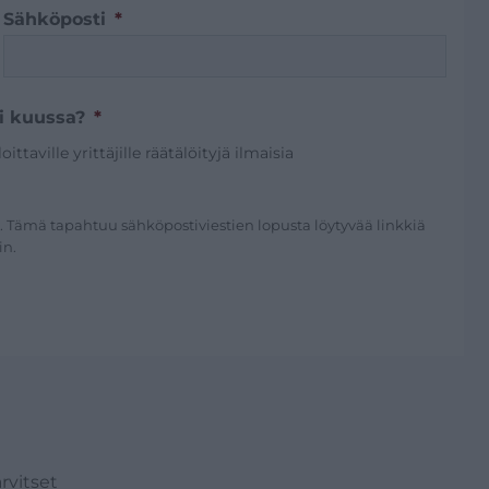
Sähköposti
*
ti kuussa?
*
taville yrittäjille räätälöityjä ilmaisia
a. Tämä tapahtuu sähköpostiviestien lopusta löytyvää linkkiä
in.
rvitset