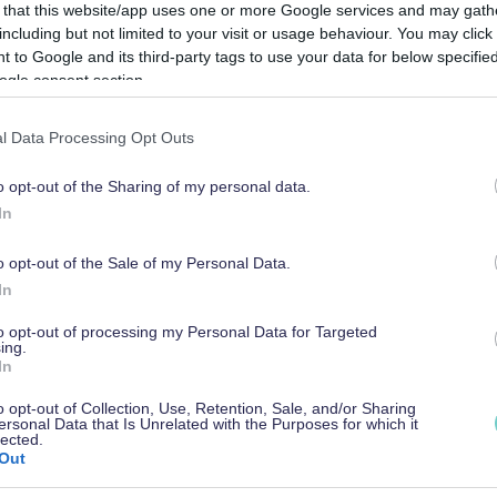
 that this website/app uses one or more Google services and may gath
including but not limited to your visit or usage behaviour. You may click 
Vakuutukset
 to Google and its third-party tags to use your data for below specifi
ogle consent section.
l Data Processing Opt Outs
Yrittäjän ja yrityksen vakuutukset
YEL-vakuutus eli yrittäjän eläkevakuutus
o opt-out of the Sharing of my personal data.
In
Kaikki artikkelit
o opt-out of the Sale of my Personal Data.
In
to opt-out of processing my Personal Data for Targeted
ing.
In
o opt-out of Collection, Use, Retention, Sale, and/or Sharing
ersonal Data that Is Unrelated with the Purposes for which it
lected.
Out