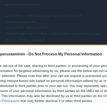
Liikeidea – kehittäminen ja testaaminen
Lehdistötiedote
Domainin rekisteröinti
Dropshipping tutuksi – näin toimii verkkokauppa
ilman omaa varastoa
Myyntikate eli katetuotto – mitä se tarkoittaa ja
miten myyntikateprosentti lasketaan?
-perustaminen -
Do Not Process My Personal Information
Kotisivut yritykselle
CRM-järjestelmä ja asiakkuudenhallinta – mitä
to opt-out of the sale, sharing to third parties, or processing of your per
pienyrittäjän pitää niistä ymmärtää?
formation for targeted advertising by us, please use the below opt-out s
Asiakashankinta – mistä ja miten uusi yritys löytää
r selection. Please note that after your opt-out request is processed y
eing interest-based ads based on personal information utilized by us or
asiakkaita?
disclosed to third parties prior to your opt-out. You may separately opt-
losure of your personal information by third parties on the IAB’s list of
Kaikki artikkelit
. This information may also be disclosed by us to third parties on the
IA
Participants
that may further disclose it to other third parties.