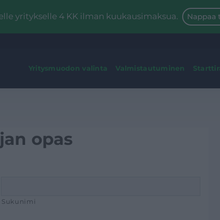
le yritykselle 4 KK ilman kuukausimaksua.
Nappaa t
Yritysmuodon valinta
Valmistautuminen
Startti
ajan opas
Sukunimi