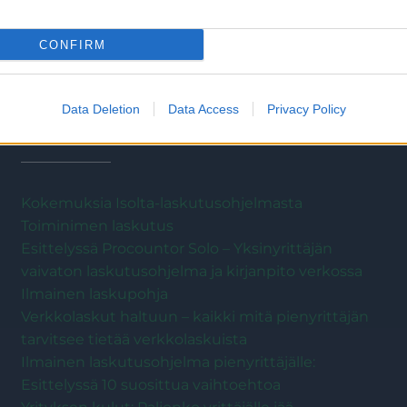
Kaikki artikkelit
CONFIRM
Data Deletion
Data Access
Privacy Policy
Laskutus
Kokemuksia Isolta-laskutusohjelmasta
Toiminimen laskutus
Esittelyssä Procountor Solo – Yksinyrittäjän
vaivaton laskutusohjelma ja kirjanpito verkossa
Ilmainen laskupohja
Verkkolaskut haltuun – kaikki mitä pienyrittäjän
tarvitsee tietää verkkolaskuista
Ilmainen laskutusohjelma pienyrittäjälle:
Esittelyssä 10 suosittua vaihtoehtoa