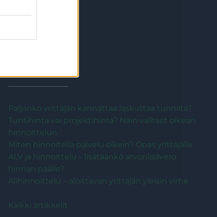
Kaikki artikkelit
Hinnoittelu
Paljonko yrittäjän kannattaa laskuttaa tunnilta?
Tuntihinta vai projektihinta? Näin valitset oikean
hinnoittelun
Miten hinnoitella palvelu oikein? Opas yrittäjälle
ALV ja hinnoittelu – lisätäänkö arvonlisävero
hinnan päälle?
Alihinnoittelu – aloittavan yrittäjän yleisin virhe
Kaikki artikkelit