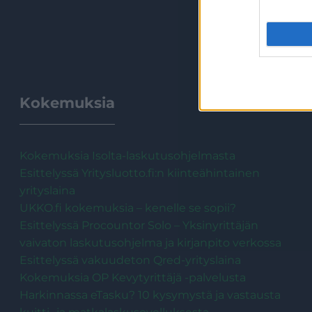
Kokemuksia
Kokemuksia Isolta-laskutusohjelmasta
Esittelyssä Yritysluotto.fi:n kiinteähintainen
yrityslaina
UKKO.fi kokemuksia – kenelle se sopii?
Esittelyssä Procountor Solo – Yksinyrittäjän
vaivaton laskutusohjelma ja kirjanpito verkossa
Esittelyssä vakuudeton Qred-yrityslaina
Kokemuksia OP Kevytyrittäjä -palvelusta
Harkinnassa eTasku? 10 kysymystä ja vastausta