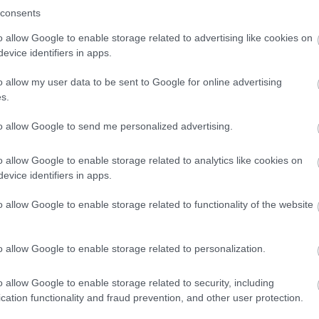
consents
o allow Google to enable storage related to advertising like cookies on
evice identifiers in apps.
Yrityksen Rahoitus
o allow my user data to be sent to Google for online advertising
s.
to allow Google to send me personalized advertising.
Joukkorahoitus yritykselle
Yrityslaina ilman vakuuksia
o allow Google to enable storage related to analytics like cookies on
Yrityslaina pankista
evice identifiers in apps.
Affiliate-markkinointi eli kumppanuusmainonta –
11 useimmin kysyttyä kysymystä ja vastausta
o allow Google to enable storage related to functionality of the website
Laskurahoitus eli factoring-rahoitus
Finnvera laina ja takaus
o allow Google to enable storage related to personalization.
Yrityskortti harkinnassa? Huomioi nämä asiat
yritysten maksuaika-, pankki- ja luottokortteja
o allow Google to enable storage related to security, including
vertaillessasi
cation functionality and fraud prevention, and other user protection.
Yrityslainan kilpailutus