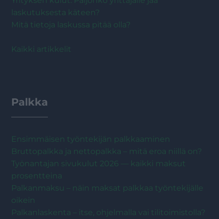
Yrityksen kulut: Paljonko yrittäjälle jää
laskutuksesta käteen?
Mitä tietoja laskussa pitää olla?
Kaikki artikkelit
Palkka
Ensimmäisen työntekijän palkkaaminen
Bruttopalkka ja nettopalkka – mitä eroa niillä on?
Työnantajan sivukulut 2026 — kaikki maksut
prosentteina
Palkanmaksu – näin maksat palkkaa työntekijälle
oikein
Palkanlaskenta – itse, ohjelmalla vai tilitoimistolla?