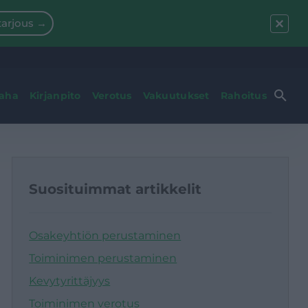
arjous →
raha
Kirjanpito
Verotus
Vakuutukset
Rahoitus
Suosituimmat artikkelit
Osakeyhtiön perustaminen
Toiminimen perustaminen
Kevytyrittäjyys
Toiminimen verotus