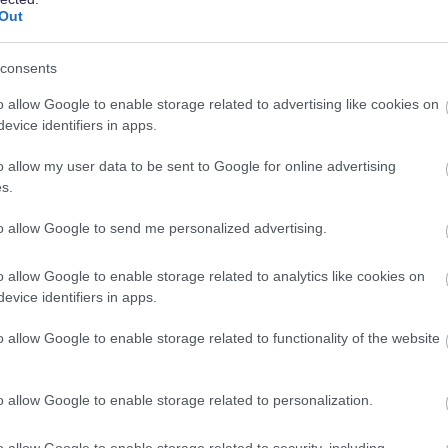
Out
n ja yleistuki
consents
o allow Google to enable storage related to advertising like cookies on
ea yleistukea samaan tapaan kuin aiemmin
evice identifiers in apps.
iranomainen arvioi edelleen, onko
ämä tarkoittaa
YEL-vakuutuksen
lopettamista ja
o allow my user data to be sent to Google for online advertising
s.
ista lepotilaan.
to allow Google to send me personalized advertising.
tulosi (kuten osinko- ja vuokratulot) voivat
ssa näin ei ollut.
o allow Google to enable storage related to analytics like cookies on
evice identifiers in apps.
ttömänä
o allow Google to enable storage related to functionality of the website
ksaa yleistukea
neljän kuukauden ajan
ilman, että
aan. Tämä neljän kuukauden suoja-aika on tuttu jo
o allow Google to enable storage related to personalization.
o allow Google to enable storage related to security, including