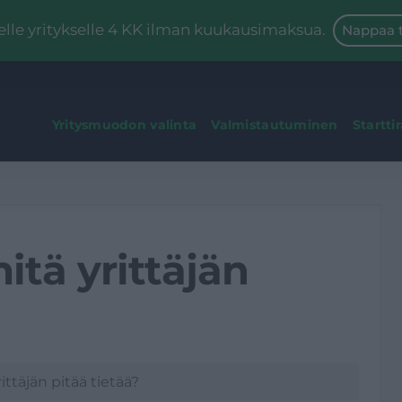
le yritykselle 4 KK ilman kuukausimaksua.
Nappaa t
Yritysmuodon valinta
Valmistautuminen
Startti
itä yrittäjän
ittäjän pitää tietää?