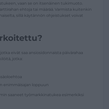
leistukeen, vaan se on itsenäinen tukimuoto.
ttirahan ehtoja tai määrää. Varmista kuitenkin
iselta, sillä käytännön ohjeistukset voivat
arkoitettu?
, jotka eivät saa ansiosidonnaista päivärahaa
öitä, jotka:
ssäoloehtoa
han enimmäisajan loppuun
emmin saaneet työmarkkinatukea esimerkiksi