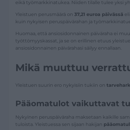
eikä työmarkkinatukea. Niiden tilalle tulee yksi yh
Yleistuen perusmäärä on
37,21 euroa päivässä
el
kuin nykyisen peruspäivärahan ja työmarkkinatu
Huomaa, että ansiosidonnainen päiväraha ei muu
työttömyyskassat, ja se on erillinen etuus yleistue
ansiosidonnainen päivärahasi säilyy ennallaan.
Mikä muuttuu verratt
Yleistuen suurin ero nykyisiin tukiin on
tarvehark
Pääomatulot vaikuttavat t
Nykyinen peruspäiväraha maksetaan kaikille sam
tuloista. Yleistuessa sen sijaan hakijan
pääomatul