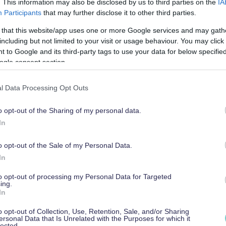
. This information may also be disclosed by us to third parties on the
IA
yrittäjien kannalta.
Participants
that may further disclose it to other third parties.
 that this website/app uses one or more Google services and may gath
including but not limited to your visit or usage behaviour. You may click 
 to Google and its third-party tags to use your data for below specifi
loudessa asuvan henkilön tulot
eivät vaikuta
ogle consent section.
l Data Processing Opt Outs
ikuttaa
o opt-out of the Sharing of my personal data.
In
tut tulonsa ylittävät 2 500 euroa kuukaudessa,
nen huollettava alaikäinen lapsi nostaa rajaa 106
o opt-out of the Sale of my Personal Data.
intään 35 prosenttia täydestä määrästä.
In
to opt-out of processing my Personal Data for Targeted
aa yrittäjiin?
ing.
In
o opt-out of Collection, Use, Retention, Sale, and/or Sharing
joita eniten. Käydään tilanteet läpi yksi
ersonal Data that Is Unrelated with the Purposes for which it
lected.