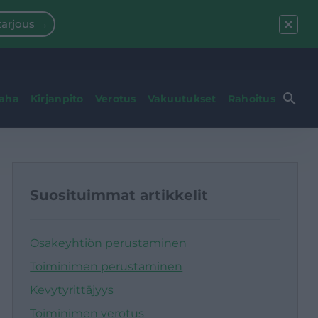
arjous →
raha
Kirjanpito
Verotus
Vakuutukset
Rahoitus
Suosituimmat artikkelit
Osakeyhtiön perustaminen
Toiminimen perustaminen
Kevytyrittäjyys
Toiminimen verotus