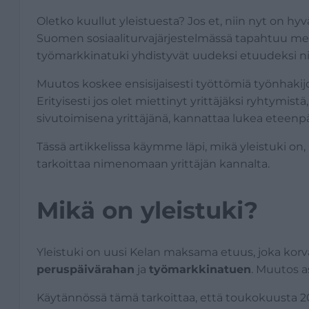
Oletko kuullut yleistuesta? Jos et, niin nyt on h
Suomen sosiaaliturvajärjestelmässä tapahtuu mer
työmarkkinatuki yhdistyvät uudeksi etuudeksi nim
Muutos koskee ensisijaisesti työttömiä työnhakijoi
Erityisesti jos olet miettinyt yrittäjäksi ryhtymist
sivutoimisena yrittäjänä, kannattaa lukea eteenpä
Tässä artikkelissa käymme läpi, mikä yleistuki on,
tarkoittaa nimenomaan yrittäjän kannalta.
Mikä on yleistuki?
Yleistuki on uusi Kelan maksama etuus, joka korv
peruspäivärahan
ja
työmarkkinatuen
. Muutos 
Käytännössä tämä tarkoittaa, että toukokuusta 2