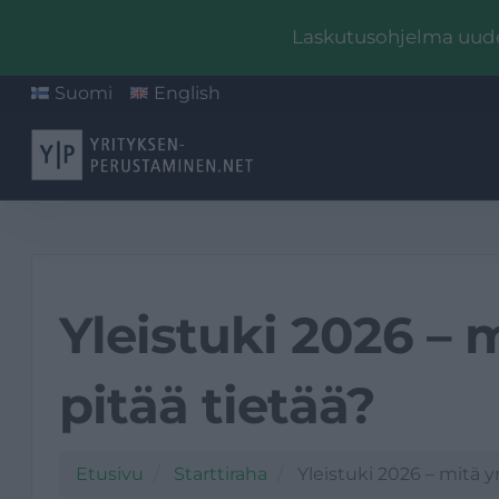
Laskutusohjelma uudel
Suomi
English
Yleistuki 2026 – m
pitää tietää?
Etusivu
Starttiraha
Yleistuki 2026 – mitä yr