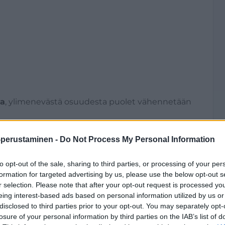
sa
, ylimenevästä osuudesta puolet vähennetään
. Ylitys on 200 euroa, josta puolet eli 100 euroa
-perustaminen -
Do Not Process My Personal Information
roa kuukaudessa normaalin 800 euron sijaan.
to opt-out of the sale, sharing to third parties, or processing of your per
formation for targeted advertising by us, please use the below opt-out s
rveharkintaan
r selection. Please note that after your opt-out request is processed y
eing interest-based ads based on personal information utilized by us or
siotulot eivät kuulu tarveharkinnan piiriin
. Jos
disclosed to third parties prior to your opt-out. You may separately opt-
än sovitellun päivärahan kautta, aivan kuten
losure of your personal information by third parties on the IAB’s list of