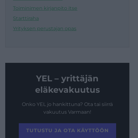
Toiminimen kirjanpito itse
Starttiraha
Yrityksen perustajan opas
YEL – yrittäjän
eläkevakuutus
Onko YEL jo hankittuna? Ota tai siirrä
vakuutus Varmaan!
TUTUSTU JA OTA KÄYTTÖÖN