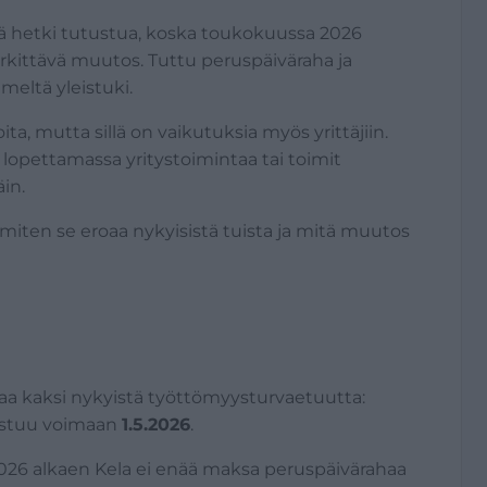
yvä hetki tutustua, koska toukokuussa 2026
kittävä muutos. Tuttu peruspäiväraha ja
eltä yleistuki.
ta, mutta sillä on vaikutuksia myös yrittäjiin.
ä, lopettamassa yritystoimintaa tai toimit
in.
 miten se eroaa nykyisistä tuista ja mitä muutos
aa kaksi nykyistä työttömyysturvaetuutta:
astuu voimaan
1.5.2026
.
026 alkaen Kela ei enää maksa peruspäivärahaa