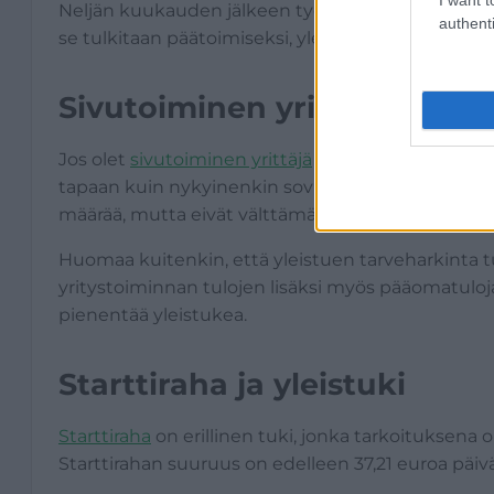
Neljän kuukauden jälkeen työvoimaviranomainen arv
authenti
se tulkitaan päätoimiseksi, yleistukea ei enää ma
Sivutoiminen yrittäjyys ja yl
Jos olet
sivutoiminen yrittäjä
ja samalla työtön, v
tapaan kuin nykyinenkin soviteltu päiväraha: yri
määrää, mutta eivät välttämättä estä sen saamis
Huomaa kuitenkin, että yleistuen tarveharkinta t
yritystoiminnan tulojen lisäksi myös pääomatuloja
pienentää yleistukea.
Starttiraha ja yleistuki
Starttiraha
on erillinen tuki, jonka tarkoituksena o
Starttirahan suuruus on edelleen 37,21 euroa päi