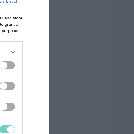
B’s List of
er and store
to grant or
ed purposes