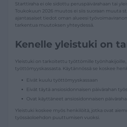
Starttiraha ei ole sidottu peruspäivärahaan tai y
Toukokuun 2026 muutos ei siis suoraan muuta star
ajantasaiset tiedot oman alueesi työvoimaviranoma
tarkentua muutoksen yhteydessä.
Kenelle yleistuki on t
Yleistuki on tarkoitettu työttömille työnhakijoille
työttömyyskassasta. Käytännössä se koskee henkil
Eivät kuulu työttömyyskassaan
Eivät täytä ansiosidonnaisen päivärahan työ
Ovat käyttäneet ansiosidonnaisen päivära
Yleistuki koskee myös henkilöitä, jotka ovat ai
työssäoloehdon puuttumisen vuoksi.