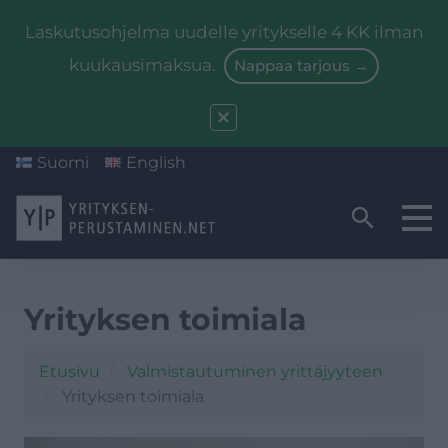
Laskutusohjelma uudelle yritykselle 4 KK ilman
kuukausimaksua.
Nappaa tarjous →
Suomi
English
Yritysmuodon valinta
Valmistautuminen
Yrityksen toimiala
Starttiraha
Etusivu
Valmistautuminen yrittäjyyteen
Kirjanpito
Yrityksen toimiala