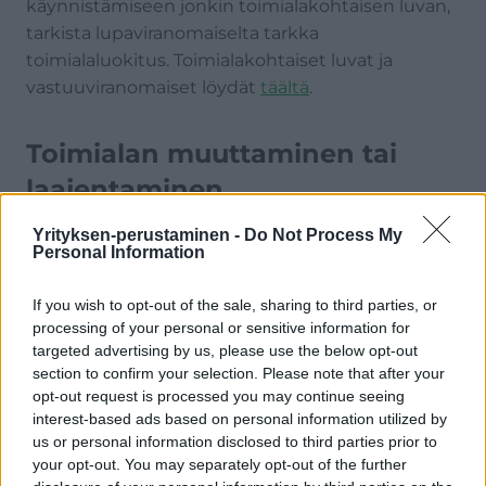
käynnistämiseen jonkin toimialakohtaisen luvan,
tarkista lupaviranomaiselta tarkka
toimialaluokitus. Toimialakohtaiset luvat ja
vastuuviranomaiset löydät
täältä
.
Toimialan muuttaminen tai
laajentaminen
Yrityksen-perustaminen -
Do Not Process My
Toimialan muutos tai laajentaminen jälkikäteen
Personal Information
on mahdollista – hinta vaihtelee yhtiömuotosi
mukaan.
If you wish to opt-out of the sale, sharing to third parties, or
processing of your personal or sensitive information for
Toiminimen toimialan muutos
targeted advertising by us, please use the below opt-out
section to confirm your selection. Please note that after your
Toiminimen toimialan muutoksen hinta on 55
opt-out request is processed you may continue seeing
euroa. Jos teet samassa yhteydessä
interest-based ads based on personal information utilized by
kaupparekisteriin muita muutoksia
(esim.
us or personal information disclosed to third parties prior to
your opt-out. You may separately opt-out of the further
kotipaikan muutos),
niin hinta nousee 55 eurolla