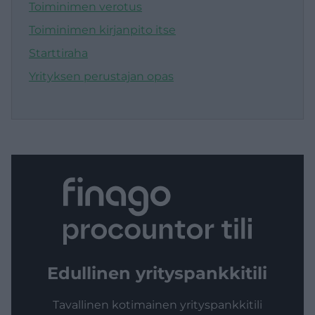
Toiminimen verotus
Toiminimen kirjanpito itse
Starttiraha
Yrityksen perustajan opas
Edullinen yrityspankkitili
Tavallinen kotimainen yrityspankkitili