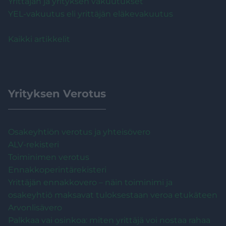
Yrittäjän ja yrityksen vakuutukset
YEL-vakuutus eli yrittäjän eläkevakuutus
Kaikki artikkelit
Yrityksen Verotus
Osakeyhtiön verotus ja yhteisövero
ALV-rekisteri
Toiminimen verotus
Ennakkoperintärekisteri
Yrittäjän ennakkovero – näin toiminimi ja
osakeyhtiö maksavat tuloksestaan veroa etukäteen
Arvonlisävero
Palkkaa vai osinkoa: miten yrittäjä voi nostaa rahaa