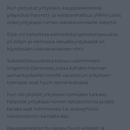
Kun perustat yrityksen, kaupparekisteriä
ylläpitävä Patentti- ja rekisterihallitus
(PRH)
tutkii,
onko yrityksesi nimen rekisteröimiselle estettä.
Este voi tarkoittaa esimerkiksi sekoitettavuutta,
eli jollain jo olemassa olevalla yrityksellä on
käytössään vastaavanlainen nimi.
Sekoitettavuudesta koituu useimmiten
ongelmia tilanteissa, joissa kahden hieman
samantyylisellä nimellä varustetun yrityksen
toimialat ovat hyvin samankaltaisia.
Kun siis yksilöit yrityksesi toimialan tarkasti,
helpotat yrityksesi nimen rekisteröintiä ja tällä
tavalla saat toiminimesi tai osakeyhtiösi
rekisteröinnin kerrasta läpi.
Kaupparekisteri hyväksyy hyvin erilaiset ja