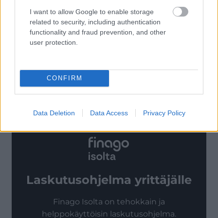
I want to allow Google to enable storage
Toimialaluokitus – valitse näistä
related to security, including authentication
functionality and fraud prevention, and other
Tilastokeskuksen virallisen
toimialaluokituksen
user protection.
löydät linkin takaa. Vaikka kyseisen luokituksen
nimi viittaa vuoteen 2008, järjestelmä on
edelleen voimassa.
CONFIRM
Data Deletion
Data Access
Privacy Policy
Laskutusohjelma yrittäjälle
Finago Isolta on tehokkain ja
helppokäyttöisin laskutusohjelma.