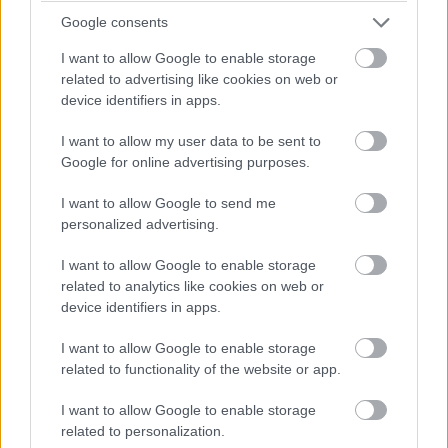
Google consents
Osakeyhtiön toimialan muutoksen hinta osana
I want to allow Google to enable storage
yhtiöjärjestyksen muutosta maksaa 300 euroa.
related to advertising like cookies on web or
Osakeyhtiön muutosilmoituksen löydät
täältä
.
device identifiers in apps.
Kuten toiminimiyrittäjilläkin, myös
I want to allow my user data to be sent to
Google for online advertising purposes.
osakeyhtiöiden tapauksissa toimialan muutos
johtaa siihen, että yrityksesi nimen
I want to allow Google to send me
hyväksyttävyys tutkitaan uudelleen.
personalized advertising.
Kun osakeyhtiösi toimiala muuttuu, Patentti- ja
I want to allow Google to enable storage
rekisterihallitus tutkii, ettei nimesi ole
related to analytics like cookies on web or
sekoitettavissa jonkun toisen, samalla tai
device identifiers in apps.
samankaltaisella alalla jo toimivan yrityksen
I want to allow Google to enable storage
nimeen.
related to functionality of the website or app.
Tarkista ajantasaiset hinnat
PRH:n
I want to allow Google to enable storage
käsittelymaksuhinnastosta
.
related to personalization.