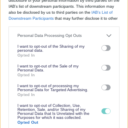
disclosure of your personal information by third parties on the
per asia.
IAB’s list of downstream participants. This information may
also be disclosed by us to third parties on the
IAB’s List of
Toiminimen muutosilmoituksen löydät
täältä
.
Downstream Participants
that may further disclose it to other
Mikäli laajennat toiminimesi toimialaa, PRH tutkii
third parties.
uudelleen, onko toiminimesi nimen
Please note that this website/app uses one or more Google
rekisteröinnin jatkamiselle esteitä.
Personal Data Processing Opt Outs
services and may gather and store information including but
not limited to your visit or usage behaviour. You may click to
I want to opt-out of the Sharing of my
Nimi ei saa uuden toimialan myötä olla
personal data.
grant or deny consent to Google and its third-party tags to
sekoitettavissa muiden yritysten jo olemassa
Opted In
use your data for below specified purposes in below Google
oleviin nimiin.
consent section.
I want to opt-out of the Sale of my
Personal Data.
Verohallinnolle ilmoitettavaa päätoimialaa voit
Opted In
muuttaa maksutta OmaVerossa, kun klikkaat
I want to opt-out of processing my
Asiakastiedot ja sen jälkeen Muuta toimialaa.
Personal Data for Targeted Advertising.
Opted In
Osakeyhtiön toimialan muutos
I want to opt-out of Collection, Use,
Retention, Sale, and/or Sharing of my
Osakeyhtiön toimialan muutos vaatii muutoksen
Personal Data that Is Unrelated with the
Purposes for which it was collected.
yhtiöjärjestykseen. Toimialaa siis laajennetaan tai
Opted Out
vaihdetaan yhtiöjärjestyksen muutoksen avulla.