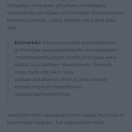
erityyliset ilmaukset yrityksesi toimialasta.
Verohallinto sen sijaan on toimialan ilmoittamisen
kanssa tiukempi – tästä asiasta voit lukea lisää
alta.
Esimerkki:
Rauno perustaa autokorjaamon
ja ilmoittaa kaupparekisterille toimialakseen
moottoriajoneuvojen huolto ja korjaus sekä
kaikki muu laillinen liiketoiminta. Toimiala
voisi myös olla jokin muu
vastaavankaltainen ilmaus, joka selvästi
kertoo yrityksen harjoittavan
autokorjaamotoimintaa.
Verohallinnolle vastaavanlainen vapaa muotoilu ei
kuitenkaan kelpaa – lue alapuolelta miksi.