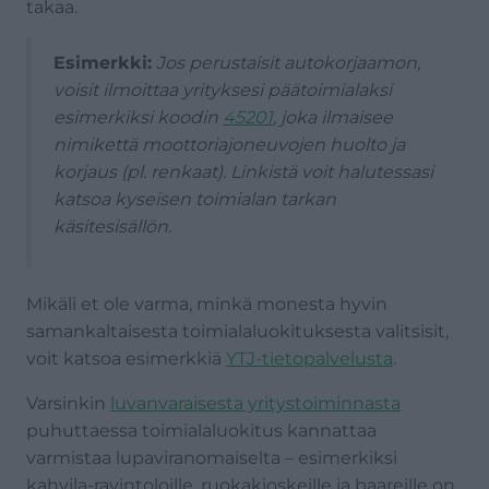
takaa.
Esimerkki:
Jos perustaisit autokorjaamon,
voisit ilmoittaa yrityksesi päätoimialaksi
esimerkiksi koodin
45201
, joka ilmaisee
nimikettä moottoriajoneuvojen huolto ja
korjaus (pl. renkaat). Linkistä voit halutessasi
katsoa kyseisen toimialan tarkan
käsitesisällön.
Mikäli et ole varma, minkä monesta hyvin
samankaltaisesta toimialaluokituksesta valitsisit,
voit katsoa esimerkkiä
YTJ-tietopalvelusta
.
Varsinkin
luvanvaraisesta yritystoiminnasta
puhuttaessa toimialaluokitus kannattaa
varmistaa lupaviranomaiselta – esimerkiksi
kahvila-ravintoloille, ruokakioskeille ja baareille on