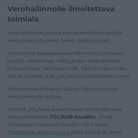
Verohallinnolle ilmoitettava
toimiala
Verohallinnolle joudut perustamisilmoituksella
kertomaan yrityksesi tarkan päätoimialan.
Jos ilmoitat kaupparekisterille monta toimialaa,
joudut valitsemaan niistä yhden päätoimialan,
jonka ilmoitat Verohallinnolle. Päätoimialan tulee
olla se toimiala, jolla yrityksesi pääasiallisesti toimii.
Yleistoimiala eli kaikki laillinen liiketoiminta ei
Verohallinnolle kelpaa.
Ilmoitat yrityksesi päätoimialan Verohallinnolle
viisinumeroisella
TOL2008-koodilla
. Omaa
toimialaasi ilmaisevan koodin voit katsoa
Tilastokeskuksen sivuilta
, jotka aukeavat linkin