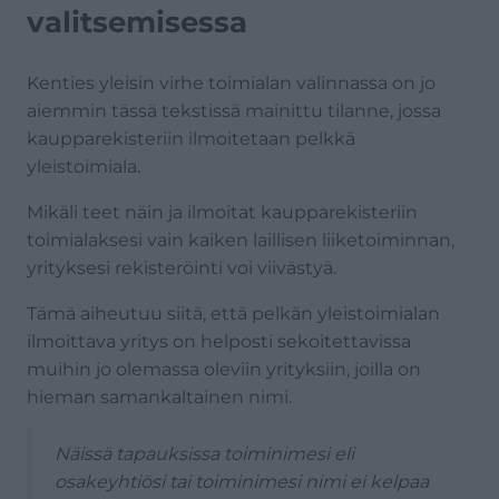
valitsemisessa
Kenties yleisin virhe toimialan valinnassa on jo
aiemmin tässä tekstissä mainittu tilanne, jossa
kaupparekisteriin ilmoitetaan pelkkä
yleistoimiala.
Mikäli teet näin ja ilmoitat kaupparekisteriin
toimialaksesi vain kaiken laillisen liiketoiminnan,
yrityksesi rekisteröinti voi viivästyä.
Tämä aiheutuu siitä, että pelkän yleistoimialan
ilmoittava yritys on helposti sekoitettavissa
muihin jo olemassa oleviin yrityksiin, joilla on
hieman samankaltainen nimi.
Näissä tapauksissa toiminimesi eli
osakeyhtiösi tai toiminimesi nimi ei kelpaa