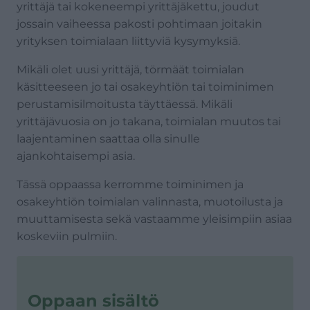
yrittäjä tai kokeneempi yrittäjäkettu, joudut
jossain vaiheessa pakosti pohtimaan joitakin
yrityksen toimialaan liittyviä kysymyksiä.
Mikäli olet uusi yrittäjä, törmäät toimialan
käsitteeseen jo tai osakeyhtiön tai toiminimen
perustamisilmoitusta täyttäessä. Mikäli
yrittäjävuosia on jo takana, toimialan muutos tai
laajentaminen saattaa olla sinulle
ajankohtaisempi asia.
Tässä oppaassa kerromme toiminimen ja
osakeyhtiön toimialan valinnasta, muotoilusta ja
muuttamisesta sekä vastaamme yleisimpiin asiaa
koskeviin pulmiin.
Oppaan sisältö