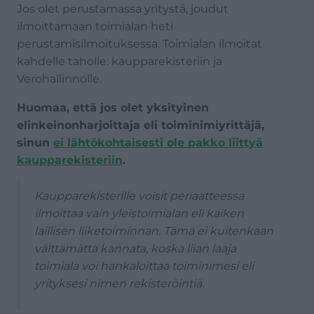
Jos olet perustamassa yritystä, joudut
ilmoittamaan toimialan heti
perustamisilmoituksessa. Toimialan ilmoitat
kahdelle taholle: kaupparekisteriin ja
Verohallinnolle.
Huomaa, että jos olet yksityinen
elinkeinonharjoittaja eli toiminimiyrittäjä,
sinun
ei lähtökohtaisesti ole pakko liittyä
kaupparekisteriin
.
Kaupparekisterille voisit periaatteessa
ilmoittaa vain yleistoimialan eli kaiken
laillisen liiketoiminnan. Tämä ei kuitenkaan
välttämättä kannata, koska liian laaja
toimiala voi hankaloittaa toiminimesi eli
yrityksesi nimen rekisteröintiä.