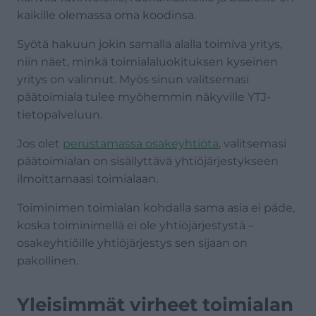
kaikille olemassa oma koodinsa.
Syötä hakuun jokin samalla alalla toimiva yritys,
niin näet, minkä toimialaluokituksen kyseinen
yritys on valinnut. Myös sinun valitsemasi
päätoimiala tulee myöhemmin näkyville YTJ-
tietopalveluun.
Jos olet
perustamassa osakeyhtiötä
, valitsemasi
päätoimialan on sisällyttävä yhtiöjärjestykseen
ilmoittamaasi toimialaan.
Toiminimen toimialan kohdalla sama asia ei päde,
koska toiminimellä ei ole yhtiöjärjestystä –
osakeyhtiöille yhtiöjärjestys sen sijaan on
pakollinen.
Yleisimmät virheet toimialan