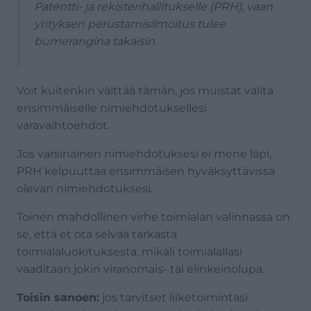
Patentti- ja rekisterihallitukselle (PRH), vaan
yrityksen perustamisilmoitus tulee
bumerangina takaisin.
Voit kuitenkin välttää tämän, jos muistat valita
ensimmäiselle nimiehdotuksellesi
varavaihtoehdot.
Jos varsinainen nimiehdotuksesi ei mene läpi,
PRH kelpuuttaa ensimmäisen hyväksyttävissä
olevan nimiehdotuksesi.
Toinen mahdollinen virhe toimialan valinnassa on
se, että et ota selvää tarkasta
toimialaluokituksesta, mikäli toimialallasi
vaaditaan jokin viranomais- tai elinkeinolupa.
Toisin sanoen:
jos tarvitset liiketoimintasi