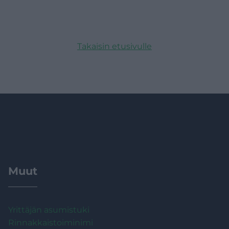
Takaisin etusivulle
Muut
Yrittäjän asumistuki
Rinnakkaistoiminimi