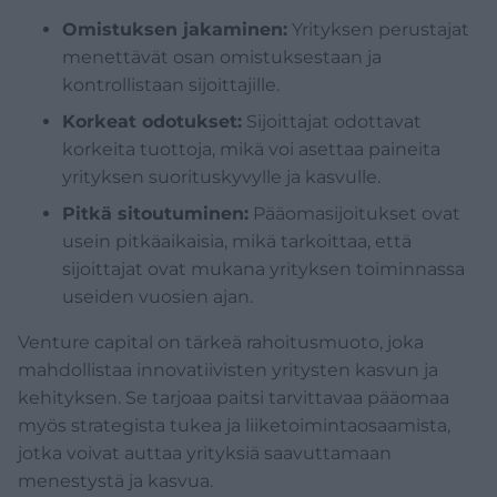
Omistuksen jakaminen:
Yrityksen perustajat
menettävät osan omistuksestaan ja
kontrollistaan sijoittajille.
Korkeat odotukset:
Sijoittajat odottavat
korkeita tuottoja, mikä voi asettaa paineita
yrityksen suorituskyvylle ja kasvulle.
Pitkä sitoutuminen:
Pääomasijoitukset ovat
usein pitkäaikaisia, mikä tarkoittaa, että
sijoittajat ovat mukana yrityksen toiminnassa
useiden vuosien ajan.
Venture capital on tärkeä rahoitusmuoto, joka
mahdollistaa innovatiivisten yritysten kasvun ja
kehityksen. Se tarjoaa paitsi tarvittavaa pääomaa
myös strategista tukea ja liiketoimintaosaamista,
jotka voivat auttaa yrityksiä saavuttamaan
menestystä ja kasvua.