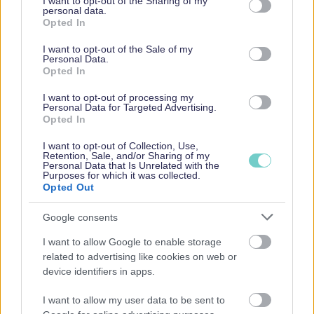
not limited to your visit or usage behaviour. You may click to
I want to opt-out of the Sharing of my
personal data.
Yrityksen toimiala
grant or deny consent to Google and its third-party tags to
Opted In
use your data for below specified purposes in below Google
Yrittäjyys – onko sinusta yrittäjäksi?
consent section.
Yrityksen nimi
I want to opt-out of the Sale of my
Personal Data.
Yrityksen arvot, missio ja visio
Opted In
Irtisanoutuminen
I want to opt-out of processing my
Personal Data for Targeted Advertising.
Kaikki artikkelit
Opted In
I want to opt-out of Collection, Use,
Retention, Sale, and/or Sharing of my
Personal Data that Is Unrelated with the
Purposes for which it was collected.
Opted Out
Vakuutukset
Google consents
I want to allow Google to enable storage
Yrittäjän ja yrityksen vakuutukset
related to advertising like cookies on web or
YEL-vakuutus eli yrittäjän eläkevakuutus
device identifiers in apps.
Kaikki artikkelit
I want to allow my user data to be sent to