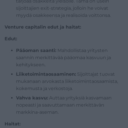
tarjoaa osakkeita yleisölle. Tämä on usein
sijoittajien exit-strategia, jolloin he voivat
myydä osakkeensa ja realisoida voittonsa.
Venture capitalin edut ja haitat:
Edut:
Pääoman saanti:
Mahdollistaa yritysten
saannin merkittävää pääomaa kasvuun ja
kehitykseen.
Liiketoimintaosaaminen:
Sijoittajat tuovat
mukanaan arvokasta liiketoimintaosaamista,
kokemusta ja verkostoja.
Vahva kasvu:
Auttaa yrityksiä kasvamaan
nopeasti ja saavuttamaan merkittävän
markkina-aseman.
Haitat: