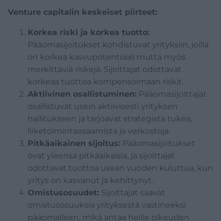
Venture capitalin keskeiset piirteet:
Korkea riski ja korkea tuotto:
Pääomasijoitukset kohdistuvat yrityksiin, joilla
on korkea kasvupotentiaali mutta myös
merkittäviä riskejä. Sijoittajat odottavat
korkeaa tuottoa kompensoimaan riskit.
Aktiivinen osallistuminen:
Pääomasijoittajat
osallistuvat usein aktiivisesti yrityksen
hallitukseen ja tarjoavat strategista tukea,
liiketoimintaosaamista ja verkostoja.
Pitkäaikainen sijoitus:
Pääomasijoitukset
ovat yleensä pitkäaikaisia, ja sijoittajat
odottavat tuottoa usean vuoden kuluttua, kun
yritys on kasvanut ja kehittynyt.
Omistusosuudet:
Sijoittajat saavat
omistusosuuksia yrityksestä vastineeksi
pääomalleen, mikä antaa heille oikeuden