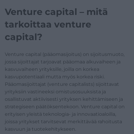
Verotus
Venture capital – mitä
tarkoittaa venture
Vakuutukset
capital?
Rahoitus
Venture capital (pääomasijoitus) on sijoitusmuoto,
jossa sijoittajat tarjoavat pääomaa alkuvaiheen ja
kasvuvaiheen yrityksille, joilla on korkea
kasvupotentiaali mutta myös korkea riski.
Pääomasijoittajat (venture capitalists) sijoittavat
yrityksiin vastineeksi omistusosuuksista ja
osallistuvat aktiivisesti yrityksen kehittämiseen ja
strategiseen päätöksentekoon. Venture capital on
erityisen yleistä teknologia- ja innovaatioaloilla,
joissa yritykset tarvitsevat merkittävää rahoitusta
kasvuun ja tuotekehitykseen.