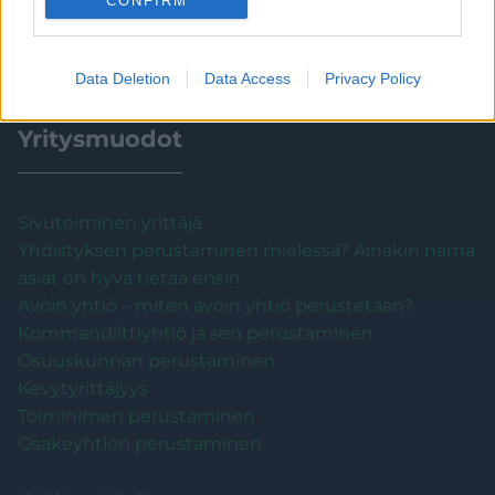
CONFIRM
Kaikki artikkelit
Data Deletion
Data Access
Privacy Policy
Yritysmuodot
Sivutoiminen yrittäjä
Yhdistyksen perustaminen mielessä? Ainakin nämä
asiat on hyvä tietää ensin
Avoin yhtiö – miten avoin yhtiö perustetaan?
Kommandiittiyhtiö ja sen perustaminen
Osuuskunnan perustaminen
Kevytyrittäjyys
Toiminimen perustaminen
Osakeyhtiön perustaminen