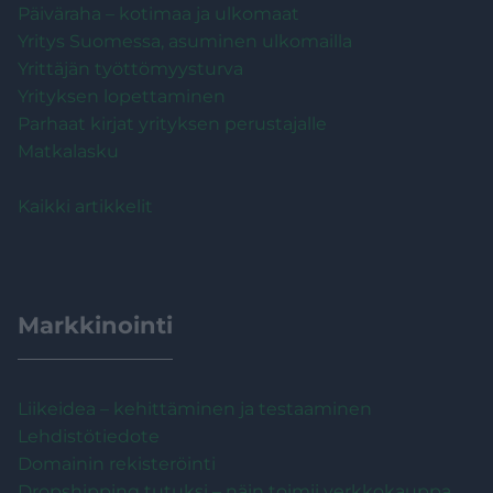
Päiväraha – kotimaa ja ulkomaat
Yritys Suomessa, asuminen ulkomailla
Yrittäjän työttömyysturva
Yrityksen lopettaminen
Parhaat kirjat yrityksen perustajalle
Matkalasku
Kaikki artikkelit
Markkinointi
Liikeidea – kehittäminen ja testaaminen
Lehdistötiedote
Domainin rekisteröinti
Dropshipping tutuksi – näin toimii verkkokauppa