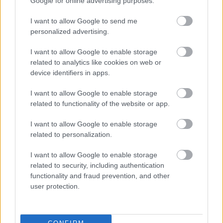
Google for online advertising purposes.
I want to allow Google to send me
personalized advertising.
Yrityksen Verotus
I want to allow Google to enable storage
related to analytics like cookies on web or
device identifiers in apps.
Osakeyhtiön verotus ja yhteisövero
I want to allow Google to enable storage
ALV-rekisteri
related to functionality of the website or app.
Toiminimen verotus
Ennakkoperintärekisteri
I want to allow Google to enable storage
Yrittäjän ennakkovero – näin toiminimi ja
related to personalization.
osakeyhtiö maksavat tuloksestaan veroa etukäteen
I want to allow Google to enable storage
Arvonlisävero
related to security, including authentication
Palkkaa vai osinkoa: miten yrittäjä voi nostaa rahaa
functionality and fraud prevention, and other
osakeyhtiöstään?
user protection.
ALV-muutos 2026: alennettu verokanta laskee 14
%:sta 13,5 %:iin