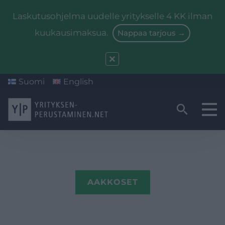
Laskutusohjelma uudelle yritykselle 4 KK ilman
kuukausimaksua.
Nappaa tarjous →
Suomi
English
Yritysmuodon valinta
Valmistautuminen
Starttiraha
AAKKOSET
Kirjanpito