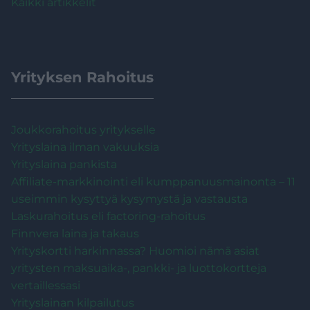
Kaikki artikkelit
Yrityksen Rahoitus
Joukkorahoitus yritykselle
Yrityslaina ilman vakuuksia
Yrityslaina pankista
Affiliate-markkinointi eli kumppanuusmainonta – 11
useimmin kysyttyä kysymystä ja vastausta
Laskurahoitus eli factoring-rahoitus
Finnvera laina ja takaus
Yrityskortti harkinnassa? Huomioi nämä asiat
yritysten maksuaika-, pankki- ja luottokortteja
vertaillessasi
Yrityslainan kilpailutus