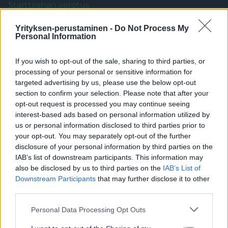
Starttirahan verotus
Starttirahan maksatus
Yrityksen-perustaminen -
Do Not Process My
Starttirahan ehdot
Personal Information
Starttirahan hakeminen
Yleistuki 2026 – mitä yrittäjän pitää tietää?
If you wish to opt-out of the sale, sharing to third parties, or
processing of your personal or sensitive information for
Kaikki artikkelit
targeted advertising by us, please use the below opt-out
section to confirm your selection. Please note that after your
opt-out request is processed you may continue seeing
interest-based ads based on personal information utilized by
us or personal information disclosed to third parties prior to
Valmistautuminen Yrittäjyyteen
your opt-out. You may separately opt-out of the further
disclosure of your personal information by third parties on the
IAB’s list of downstream participants. This information may
also be disclosed by us to third parties on the
IAB’s List of
Yrityksen pankkitili eli yritystili
Downstream Participants
that may further disclose it to other
Dropshipping tutuksi – näin toimii verkkokauppa
third parties.
ilman omaa varastoa
Please note that this website/app uses one or more Google
Personal Data Processing Opt Outs
Myyntikate eli katetuotto – mitä se tarkoittaa ja
services and may gather and store information including but
miten myyntikateprosentti lasketaan?