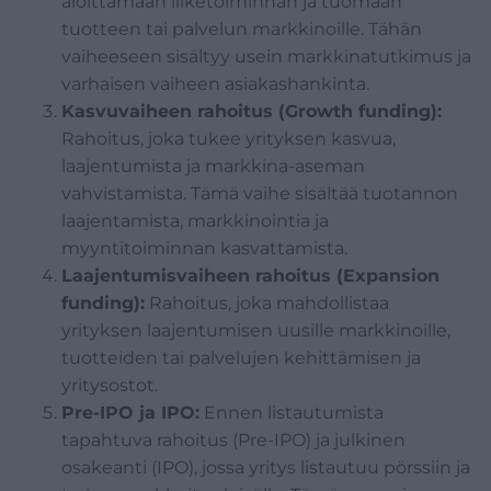
aloittamaan liiketoiminnan ja tuomaan
tuotteen tai palvelun markkinoille. Tähän
vaiheeseen sisältyy usein markkinatutkimus ja
varhaisen vaiheen asiakashankinta.
Kasvuvaiheen rahoitus (Growth funding):
Rahoitus, joka tukee yrityksen kasvua,
laajentumista ja markkina-aseman
vahvistamista. Tämä vaihe sisältää tuotannon
laajentamista, markkinointia ja
myyntitoiminnan kasvattamista.
Laajentumisvaiheen rahoitus (Expansion
funding):
Rahoitus, joka mahdollistaa
yrityksen laajentumisen uusille markkinoille,
tuotteiden tai palvelujen kehittämisen ja
yritysostot.
Pre-IPO ja IPO:
Ennen listautumista
tapahtuva rahoitus (Pre-IPO) ja julkinen
osakeanti (IPO), jossa yritys listautuu pörssiin ja