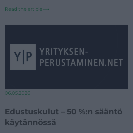
Read the article
⟶
06.05.2026
Edustuskulut – 50 %:n sääntö
käytännössä