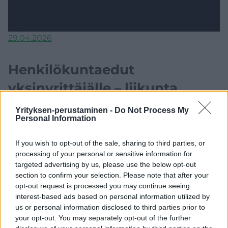
29.04.2026
Henkilökuntaedut
yksinyrittäjälle – liikunta,
työterveys ja muut
Yrityksen-perustaminen -
Do Not Process My
Personal Information
Osakeyhtiön omistaja-työntekijä saa useimmat
If you wish to opt-out of the sale, sharing to third parties, or
samat henkilökuntaedut kuin muutkin työntekijät
processing of your personal or sensitive information for
– myös silloin, kun yhtiössä on vain hänet. Se on
targeted advertising by us, please use the below opt-out
yksi...
section to confirm your selection. Please note that after your
opt-out request is processed you may continue seeing
Read the article
⟶
interest-based ads based on personal information utilized by
us or personal information disclosed to third parties prior to
your opt-out. You may separately opt-out of the further