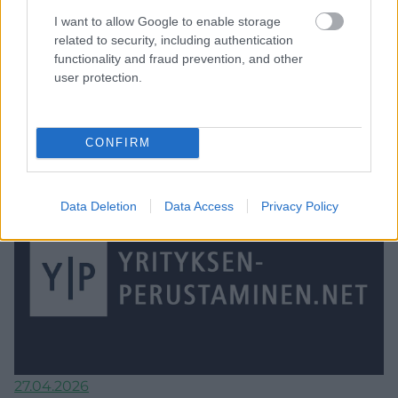
laitteet, koneet ja kalusto
I want to allow Google to enable storage
related to security, including authentication
Ostit juuri 1 800 euron tietokoneen yrityksellesi.
functionality and fraud prevention, and other
Saatko vähentää sen kerralla, vai pitääkö jakaa
user protection.
vähennys usealle vuodelle? Tämä on yksi...
Read the article
⟶
CONFIRM
Data Deletion
Data Access
Privacy Policy
27.04.2026