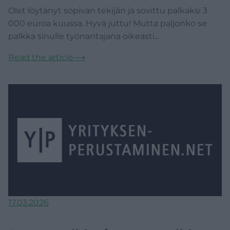
Olet löytänyt sopivan tekijän ja sovittu palkaksi 3
000 euroa kuussa. Hyvä juttu! Mutta paljonko se
palkka sinulle työnantajana oikeasti...
Read the article
⟶
17.03.2026