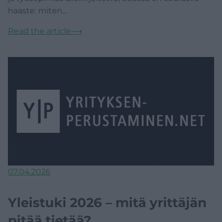
haaste: miten...
Read the article
⟶
07.04.2026
Yleistuki 2026 – mitä yrittäjän
pitää tietää?