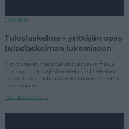
07.05.2026
Tuloslaskelma – yrittäjän opas
tuloslaskelman lukemiseen
Oletko saanut kirjanpitäjältäsi tuloslaskelman ja
miettinyt, mitä rivejä siinä oikein on? Et ole ainoa.
Tuloslaskelma näyttää monelta numerolta, mutta
perimmäinen...
Read the article
⟶