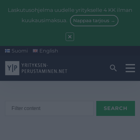
Laskutusohjelma uudelle yritykselle 4 KK ilman
kuukausimaksua.
Nappaa tarjous →
Suomi
English
Yritysmuodon valinta
Valmistautuminen
Starttiraha
Kirjanpito