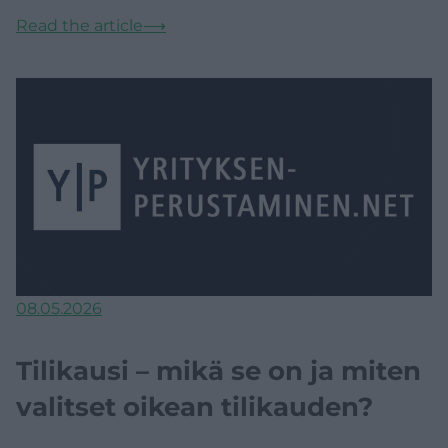
Read the article
⟶
08.05.2026
Tilikausi – mikä se on ja miten
valitset oikean tilikauden?