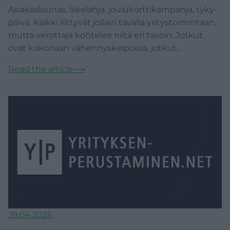
Asiakaslounas, liikelahja, joulukorttikampanja, tyky-
päivä. Kaikki liittyvät jollain tavalla yritystoimintaan,
mutta verottaja kohtelee niitä eri tavoin. Jotkut
ovat kokonaan vähennyskelpoisia, jotkut...
Read the article
⟶
29.04.2026