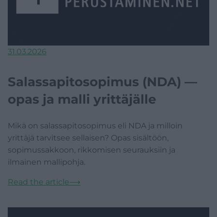
31.03.2026
Salassapitosopimus (NDA) —
opas ja malli yrittäjälle
Mikä on salassapitosopimus eli NDA ja milloin
yrittäjä tarvitsee sellaisen? Opas sisältöön,
sopimussakkoon, rikkomisen seurauksiin ja
ilmainen mallipohja.
Read the article
⟶