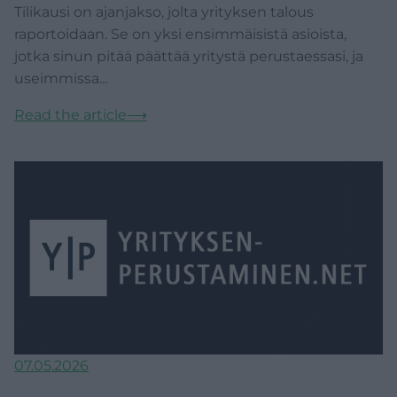
Tilikausi on ajanjakso, jolta yrityksen talous
raportoidaan. Se on yksi ensimmäisistä asioista,
jotka sinun pitää päättää yritystä perustaessasi, ja
useimmissa...
Read the article
⟶
07.05.2026