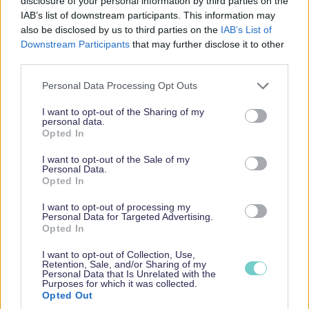
disclosure of your personal information by third parties on the
IAB’s list of downstream participants. This information may
also be disclosed by us to third parties on the
IAB’s List of
Downstream Participants
that may further disclose it to other
third parties.
Please note that this website/app uses one or more Google
Personal Data Processing Opt Outs
services and may gather and store information including but
not limited to your visit or usage behaviour. You may click to
I want to opt-out of the Sharing of my
personal data.
grant or deny consent to Google and its third-party tags to
Opted In
use your data for below specified purposes in below Google
28.04.2026
consent section.
I want to opt-out of the Sale of my
Personal Data.
Opted In
Puhelinetu, nettikulut ja
I want to opt-out of processing my
ohjelmistot yrittäjän
Personal Data for Targeted Advertising.
Opted In
verotuksessa
I want to opt-out of Collection, Use,
Retention, Sale, and/or Sharing of my
Personal Data that Is Unrelated with the
Puhelin, nettiyhteys ja ohjelmistot ovat nykyään
Purposes for which it was collected.
yrittäjän välttämättömiä työkaluja. Monelle
Opted Out