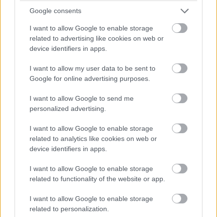
aloittavalle on kuitenkin epäselvää, mitkä näistä
Google consents
kuluista saa vähentää, ja...
I want to allow Google to enable storage
Read the article
⟶
related to advertising like cookies on web or
device identifiers in apps.
I want to allow my user data to be sent to
Google for online advertising purposes.
I want to allow Google to send me
personalized advertising.
I want to allow Google to enable storage
related to analytics like cookies on web or
device identifiers in apps.
I want to allow Google to enable storage
28.04.2026
related to functionality of the website or app.
Pienhankinnat ja poistot –
I want to allow Google to enable storage
related to personalization.