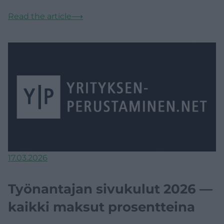
Read the article
⟶
17.03.2026
Työnantajan sivukulut 2026 —
kaikki maksut prosentteina